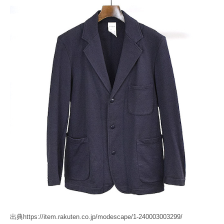
出典https://item.rakuten.co.jp/modescape/1-240003003299/