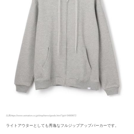
出典https://www.estnation.co.jp/shop/items/goods.html?gid=54669672
ライトアウターとしても秀逸なフルジップアップパーカーです。