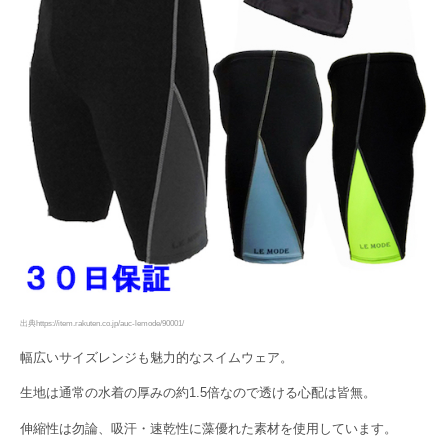
出典https://item.rakuten.co.jp/auc-lemode/90001/
幅広いサイズレンジも魅力的なスイムウェア。
生地は通常の水着の厚みの約1.5倍なので透ける心配は皆無。
伸縮性は勿論、吸汗・速乾性に藻優れた素材を使用しています。