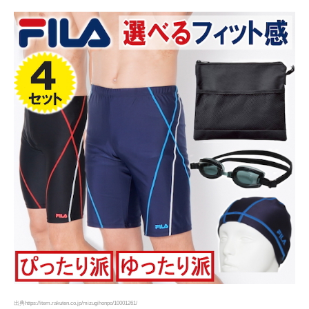
出典https://item.rakuten.co.jp/mizugihonpo/10001261/