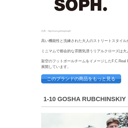
出典：http://zozo.jp/shop/soph/
高い機能性と洗練された大人のストリートスタイルが
ミニマムで都会的な雰囲気漂うリアルクローズは大
架空のフットボールチームをイメージしたF.C.Real Bri
展開しています。
このブランドの商品をもっと見る
1-10 GOSHA RUBCHI