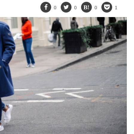
0
0
0
1