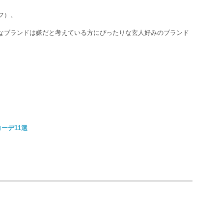
フ）。
なブランドは嫌だと考えている方にぴったりな玄人好みのブランド
ーデ11選