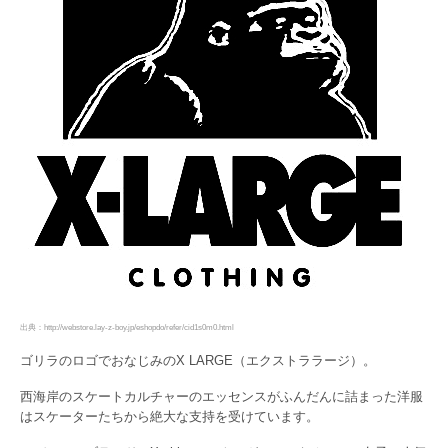
出典：http://webstore.lay-z-boy.jp/eshopdo/refer/cid1s0m0.html
ゴリラのロゴでおなじみのX LARGE（エクストララージ）。
西海岸のスケートカルチャーのエッセンスがふんだんに詰まった洋服
はスケーターたちから絶大な支持を受けています。