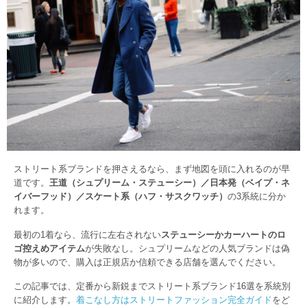
ストリート系ブランドを押さえるなら、まず地図を頭に入れるのが早
道です。
王道（シュプリーム・ステューシー）／日本発（ベイプ・ネ
イバーフッド）／スケート系（ハフ・サスクワッチ）
の3系統に分か
れます。
最初の1着なら、流行に左右されない
ステューシーかカーハートのロ
ゴ控えめアイテム
が失敗なし。シュプリームなどの人気ブランドは偽
物が多いので、購入は正規店か信頼できる店舗を選んでください。
この記事では、定番から新鋭までストリート系ブランド16選を系統別
に紹介します。
着こなし方はストリートファッション完全ガイド
をど