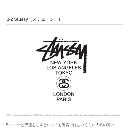
1-2 Stussy（ステューシー）
出典：https://hypebeast.com/2015/6/how-stussy-became-one-of-the-worlds-top-streetwear-brands-without-selling-out
Supremeと双璧をなすといっても過言ではないくらい人気の高い