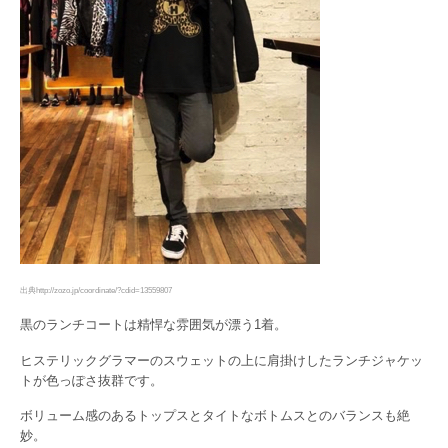
出典http://zozo.jp/coordinate/?cdid=13559807
黒のランチコートは精悍な雰囲気が漂う1着。
ヒステリックグラマーのスウェットの上に肩掛けしたランチジャケッ
トが色っぽさ抜群です。
ボリューム感のあるトップスとタイトなボトムスとのバランスも絶
妙。