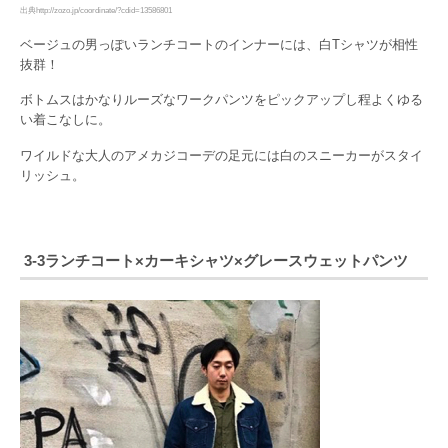
出典http://zozo.jp/coordinate/?cdid=13586801
ベージュの男っぽいランチコートのインナーには、白Tシャツが相性
抜群！
ボトムスはかなりルーズなワークパンツをピックアップし程よくゆる
い着こなしに。
ワイルドな大人のアメカジコーデの足元には白のスニーカーがスタイ
リッシュ。
3-3ランチコート×カーキシャツ×グレースウェットパンツ