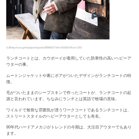
出典http://zozo.jp/shop/glamb/goods/30968537/?did=54336247&rid=1203
ランチコートとは、カウボーイが着用していた防寒性の高いヘビーア
ウターの事。
ムートンジャケットや裏にボアがついたデザインがランチコートの特
徴。
毛がついたままのシープスキンで作ったコートが、ランチコートの起
源と言われています。ちなみにランチとは英語で牧場の意味。
ワイルドで無骨な雰囲気が漂うワークコートであるランチコートは、
ストリートスタイルのヘビーアウターとしても有名。
90年代ハードアメカジがトレンドの今期は、大注目アウターでもあり
ます。