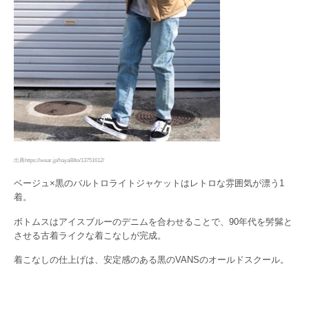
出典https://wear.jp/haya88to/13751612/
ベージュ×黒のバルトロライトジャケットはレトロな雰囲気が漂う1
着。
ボトムスはアイスブルーのデニムを合わせることで、90年代を髣髴と
させる古着ライクな着こなしが完成。
着こなしの仕上げは、安定感のある黒のVANSのオールドスクール。