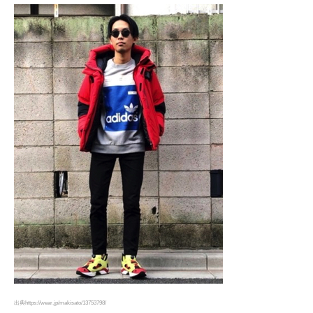
出典https://wear.jp/makisato/13753798/