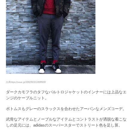
出典https://wear.jp/33923923/13699949/
ダークカモフラのタフなバルトロジャケットのインナーには上品なエ
ンジのケーブルニット。
ボトムスもグレーのスラックスを合わせたアーバンなメンズコーデ。
武骨なアイテムとノーブルなアイテムとコントラストが洒脱な着こな
しの足元には、adidasのスーパースターでストリート色を足し算。