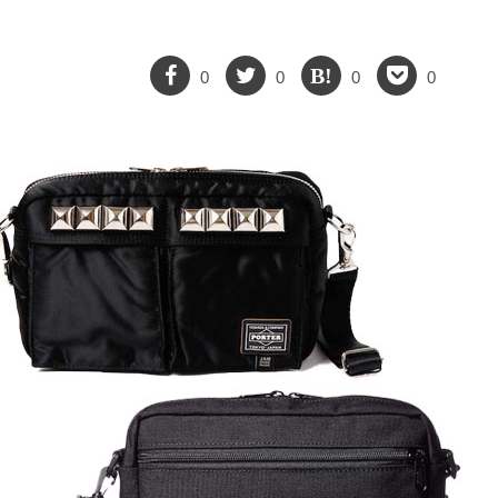
0
0
0
0