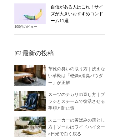
自信がある人はこれ！サイ
ズが大きいおすすめコンド
ーム11選
100件のビュー
最新の投稿
革靴の臭いの取り方｜洗えな
い革靴は「乾燥×消臭パウダ
ー」が正解
スーツのテカリの直し方｜ブ
ラシとスチームで復活させる
手順と防止策
スニーカーの黄ばみの落とし
方｜ソールはワイドハイター
×日光で白く戻る