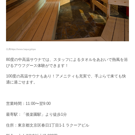
出典https://www.laqua.jp/spa
80度の中高温サウナでは、スタッフによるタオルをあおいで熱風を浴
びるアウフグース体験ができます！
100度の高温サウナもあり！アメニティも充実で、手ぶらで来ても快
適に過ごせます。
営業時間：11:00〜翌9:00
最寄駅：「後楽園駅」より徒歩1分
住所：東京都文京区春日1丁目1-1 ラクーアビル