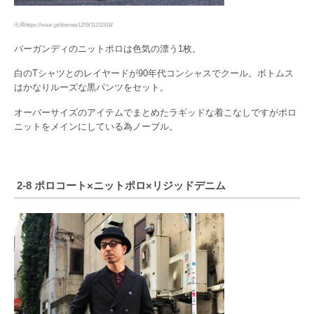
出典https://wear.jp/downey1209/11211918/
バーガンディのニットポロは色気の漂う1枚。
白のTシャツとのレイヤードが90年代コンシャスでクール。ボトムス
はかなりルーズな黒パンツをセット。
オーバーサイズのアイテムでまとめたラギッドな着こなしですがポロ
ニットをメインにしている為ノーブル。
2-8 ポロコート×ニットポロ×リジッドデニム