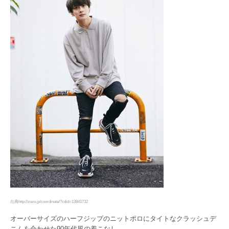
出典http://zozo.jp/coordinate/?cdid=13841732
オーバーサイズのハーフジップのニットポロにタイトなクラッシュデ
ニムを合わせた90年代風の着こなし。