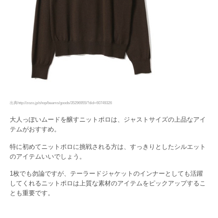
出典http://zozo.jp/shop/beams/goods/35296955/?did=60749326
大人っぽいムードを醸すニットポロは、ジャストサイズの上品なアイ
テムがおすすめ。
特に初めてニットポロに挑戦される方は、すっきりとしたシルエット
のアイテムいいでしょう。
1枚でも勿論ですが、テーラードジャケットのインナーとしても活躍
してくれるニットポロは上質な素材のアイテムをピックアップするこ
とも重要です。