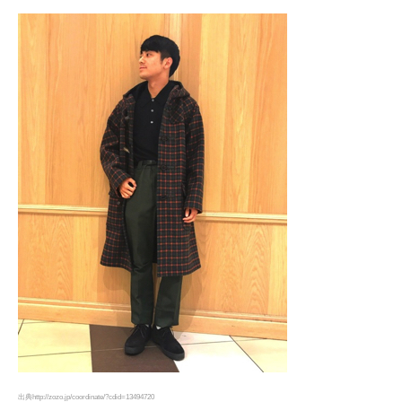
出典http://zozo.jp/coordinate/?cdid=13494720