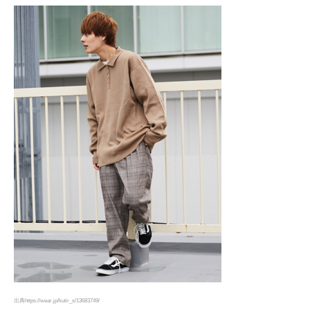
出典https://wear.jp/kutir_s/13683749/