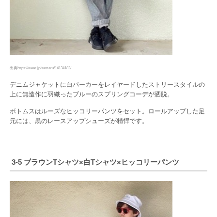
出典https://wear.jp/samaru/14134182/
デニムジャケットに白パーカーをレイヤードしたストリースタイルの
上に無造作に羽織ったブルーのスプリングコーデが洒脱。
ボトムスはルーズなヒッコリーパンツをセット。ロールアップした足
元には、黒のレースアップシューズが精悍です。
3-5 ブラウンTシャツ×白Tシャツ×ヒッコリーパンツ