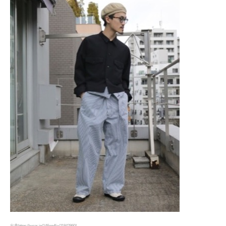
出典https://wear.jp/146endlix/11842860/