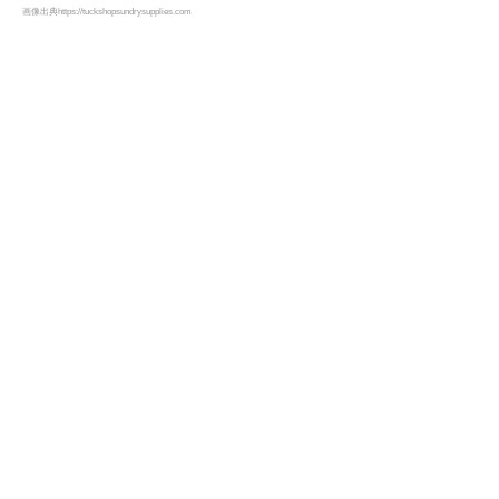
画像出典https://tuckshopsundrysupplies.com