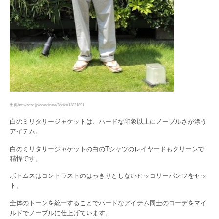
出典http://zozo.jp/coordinate/?cdid=12821891
白のミリタリージャケットは、ハードな印象以上にノーブルさが漂う
アイテム。
白のミリタリージャケットの白のTシャツのレイヤードもクリーンで
精悍です。
ボトムスはコントラストのはっきりとしないヒッコリーパンツをセッ
ト。
全体のトーンを統一することでハードなアイテム同士のコーデをマイ
ルドでノーブルに仕上げています。