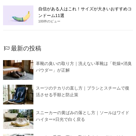
自信がある人はこれ！サイズが大きいおすすめコ
ンドーム11選
100件のビュー
最新の投稿
革靴の臭いの取り方｜洗えない革靴は「乾燥×消臭
パウダー」が正解
スーツのテカリの直し方｜ブラシとスチームで復
活させる手順と防止策
スニーカーの黄ばみの落とし方｜ソールはワイド
ハイター×日光で白く戻る