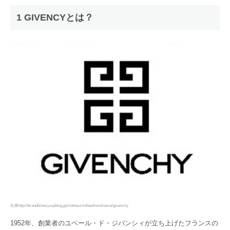
1 GIVENCYとは？
出典http://brandhistory.wpblog.jp/clothes/clothesfromfrance/givenchy
1952年、創業者のユベール・ド・ジバンシィが立ち上げたフランスの