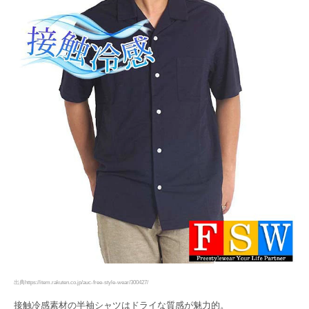
出典https://item.rakuten.co.jp/auc-free-style-wear/300427/
接触冷感素材の半袖シャツはドライな質感が魅力的。