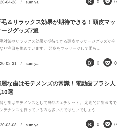
0
0
20-04-28
/
sumiya
育毛＆リラックス効果が期待できる！頭皮マッ
サージグッズ7選
毛対策やリラックス効果が期待できる頭皮マッサージグッズが今
なり注目を集めています。 頭皮をマッサージして柔ら…
0
0
20-03-31
/
sumiya
綺麗な歯はモテメンズの常識！電動歯ブラシ人
10選
麗な歯はモテメンズとして当然のエチケット。 定期的に歯医者で
ンテナンスを行っている方も多いのではないでしょう…
0
0
20-03-08
/
sumiya