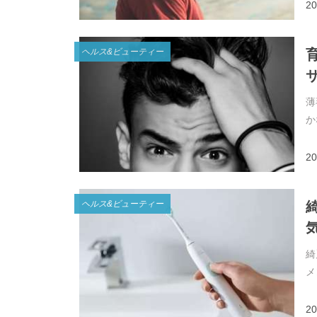
20
ヘルス&ビューティー
薄
か
20
ヘルス&ビューティー
気
綺
メ
20