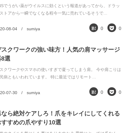
NSでうがい薬がウイルスに効くという報道があってから、ドラッ
ストアから一瞬でなくなる程今一気に売れているそうで…
0
0
20-08-04
/
sumiya
デスクワークの強い味方！人気の肩マッサージ
器8選
スクワークやスマホの使いすぎで凝ってしまう肩。 今や肩こりは
民病ともいわれています。 特に最近ではリモート…
0
0
20-07-30
/
sumiya
男なら絶対ケアしろ！爪をキレイにしてくれる
おすすめの爪やすり10選