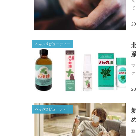
女
て
20
ヘルス&ビューティー
マ
ク
20
ヘルス&ビューティー
新