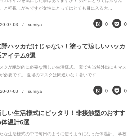
性のネイルを気にした事はありますか？ 男性にとっては爪なん
、と軽視しがちですが女性にとってはとても目に入る大…
0
0
20-07-03
/
sumiya
北野ハッカだけじゃない！塗って涼しいハッカ
系アイテム9選
スクが絶対的に必要な新しい生活様式。 夏でも当然外出にもマス
が必要です。 夏場のマスクは間違いなく暑いです…
0
0
20-07-03
/
sumiya
新しい生活様式にピッタリ！非接触型のおすす
め体温計6選
たな生活様式の中で毎日のように使うようになった体温計。 学校