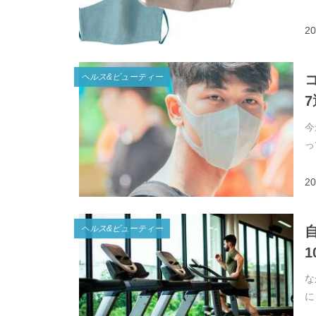
20
ヘルス&ビューティー
7
今
っ
20
ヘルス&ビューティー
1
な
に