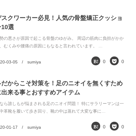
デスクワーカー必見！人気の骨盤矯正クッショ
10選
勢の悪さが原因で起こる骨盤のゆがみ。 周辺の筋肉に負担がかか
、むくみや腰痛の原因にもなると言われています。 …
0
0
20-03-05
/
sumiya
冬だからこそ対策を！足のニオイを無くすため
に出来る事とおすすめアイテム
なら誰しもが悩まされる足のニオイ問題！ 特にサラリーマンは一
中革靴を履いて歩き回り、靴の中は蒸れて大変な事に…
0
0
20-01-17
/
sumiya