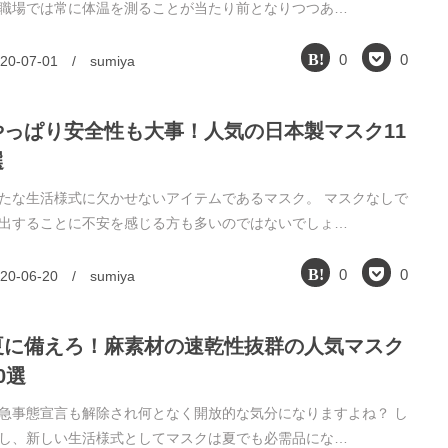
職場では常に体温を測ることが当たり前となりつつあ…
0
0
20-07-01
/
sumiya
やっぱり安全性も大事！人気の日本製マスク11
選
たな生活様式に欠かせないアイテムであるマスク。 マスクなしで
出することに不安を感じる方も多いのではないでしょ…
0
0
20-06-20
/
sumiya
夏に備えろ！麻素材の速乾性抜群の人気マスク
0選
急事態宣言も解除され何となく開放的な気分になりますよね？ し
し、新しい生活様式としてマスクは夏でも必需品にな…