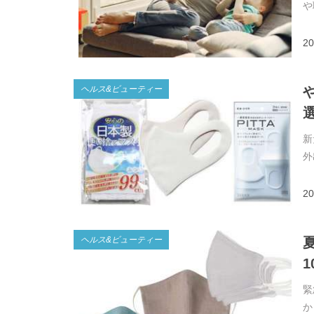
や
20
ヘルス&ビューティー
新
外
20
ヘルス&ビューティー
1
緊
か