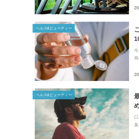
20
ヘルス&ビューティー
1
今
局
20
ヘルス&ビューティー
め
口
臭