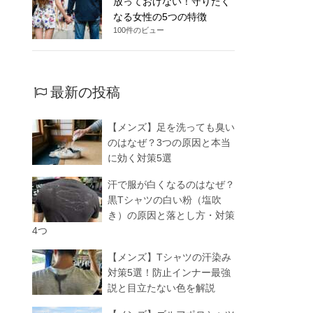
放っておけない！守りたく
なる女性の5つの特徴
100件のビュー
最新の投稿
【メンズ】足を洗っても臭い
のはなぜ？3つの原因と本当
に効く対策5選
汗で服が白くなるのはなぜ？
黒Tシャツの白い粉（塩吹
き）の原因と落とし方・対策
4つ
【メンズ】Tシャツの汗染み
対策5選！防止インナー最強
説と目立たない色を解説