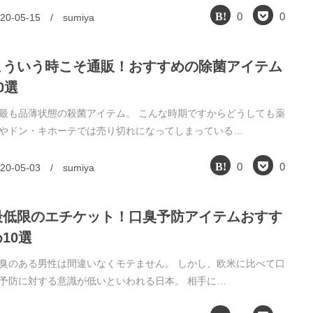
0
0
20-05-15
/
sumiya
こういう時こそ通販！おすすめの除菌アイテム
0選
最も品薄状態の殺菌アイテム。 こんな時期ですからどうしても薬
やドン・キホーテでは売り切れになってしまっている…
0
0
20-05-03
/
sumiya
最低限のエチケット！口臭予防アイテムおすす
10選
臭のある男性は間違いなくモテません。 しかし、欧米に比べて口
予防に対する意識が低いといわれる日本。 相手に…