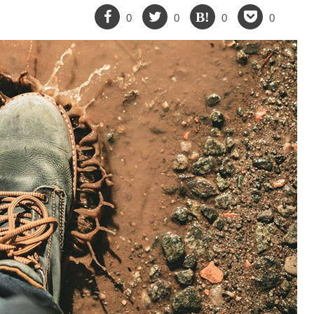
0
0
0
0