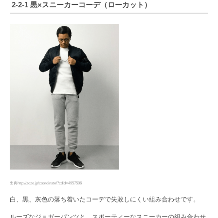
2-2-1 黒×スニーカーコーデ（ローカット）
出典http://zozo.jp/coordinate/?cdid=4957506
白、黒、灰色の落ち着いたコーデで失敗しにくい組み合わせです。
ルーズなジョガーパンツと、スポーティーなスニーカーの組み合わせ