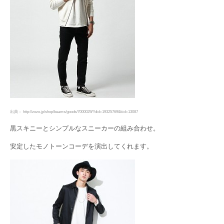
出典： http://zozo.jp/shop/beams/goods/7000029/?did=19325769&kid=13087
黒スキニーとシンプルなスニーカーの組み合わせ。
安定したモノトーンコーデを演出してくれます。