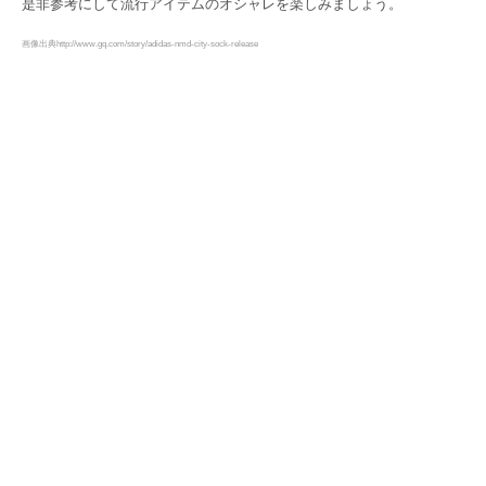
是非参考にして流行アイテムのオシャレを楽しみましょう。
画像出典http://www.gq.com/story/adidas-nmd-city-sock-release