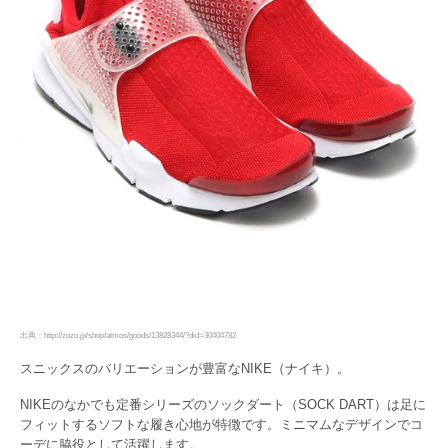
出典：http://zozo.jp/shop/atmos/goods/13828344/?did=30404782
スニックスのバリエーションが豊富なNIKE（ナイキ）。
NIKEのなかでも定番シリーズのソックダート（SOCK DART）は足に
フィットするソフトな履き心地が特徴です。ミニマムなデザインでコ
ーデに脇役として活躍します。