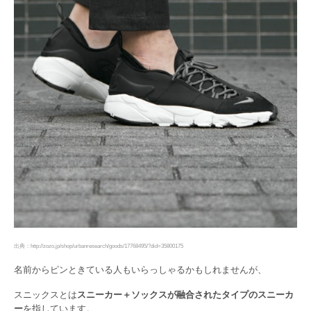
出典：http://zozo.jp/shop/urbanresearch/goods/17768495/?did=35800175
名前からピンときている人もいらっしゃるかもしれませんが、
スニックスとは
スニーカー＋ソックスが融合されたタイプのスニーカ
ー
を指しています。