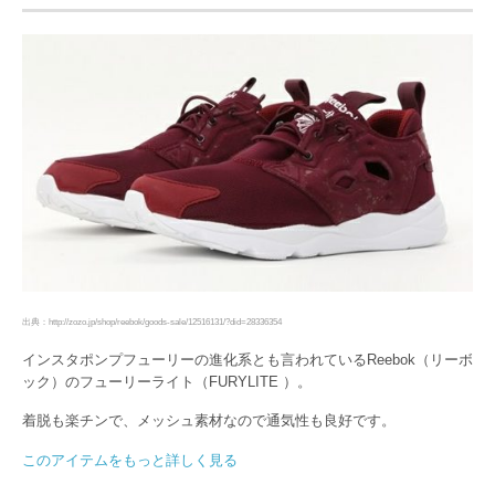
出典：http://zozo.jp/shop/reebok/goods-sale/12516131/?did=28336354
インスタポンプフューリーの進化系とも言われているReebok（リーボ
ック）のフューリーライト（FURYLITE ）。
着脱も楽チンで、メッシュ素材なので通気性も良好です。
このアイテムをもっと詳しく見る