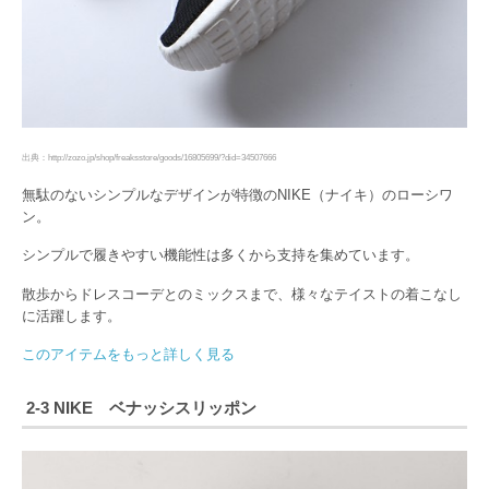
出典：http://zozo.jp/shop/freaksstore/goods/16805699/?did=34507666
無駄のないシンプルなデザインが特徴のNIKE（ナイキ）のローシワ
ン。
シンプルで履きやすい機能性は多くから支持を集めています。
散歩からドレスコーデとのミックスまで、様々なテイストの着こなし
に活躍します。
このアイテムをもっと詳しく見る
2-3 NIKE ベナッシスリッポン