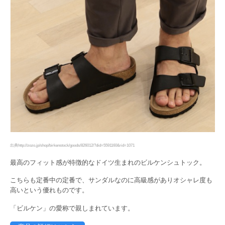
出典http://zozo.jp/shop/birkenstock/goods/826012/?did=5591160&rid=1071
最高のフィット感が特徴的なドイツ生まれのビルケンシュトック。
こちらも定番中の定番で、サンダルなのに高級感がありオシャレ度も
高いという優れものです。
「ビルケン」の愛称で親しまれています。