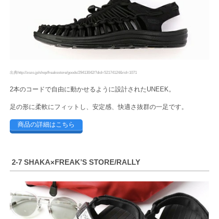
出典http://zozo.jp/shop/freaksstore/goods/29413042/?did=52174124&rid=1071
2本のコードで自由に動かせるように設計されたUNEEK。
足の形に柔軟にフィットし、安定感、快適さ抜群の一足です。
商品の詳細はこちら
2-7 SHAKA×FREAK’S STORE/RALLY