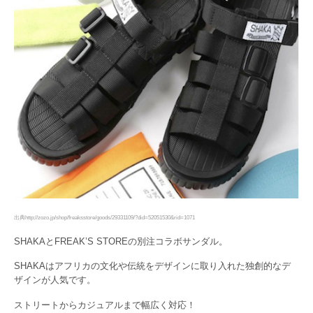
出典http://zozo.jp/shop/freaksstore/goods/29331109/?did=52051530&rid=1071
SHAKAとFREAK’S STOREの別注コラボサンダル。
SHAKAはアフリカの文化や伝統をデザインに取り入れた独創的なデ
ザインが人気です。
ストリートからカジュアルまで幅広く対応！