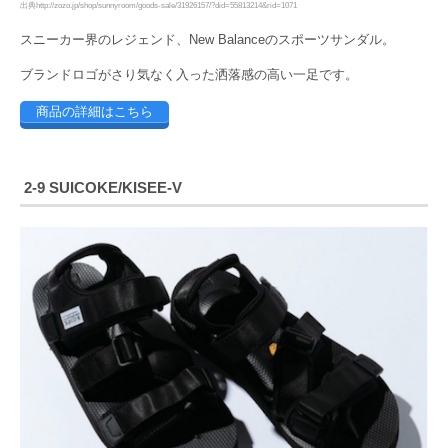
出典http://zozo.jp/shop/sunnyroom/goods-sale/31926157/?did=55813214&rid=1071
スニーカー界のレジェンド、New Balanceのスポーツサンダル。
ブランドロゴがさり気なく入った洒落感の高い一足です。
商品の詳細はこちら
2-9 SUICOKE/KISEE-V