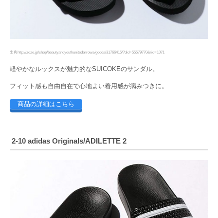
出典http://zozo.jp/shop/beautyandyouthunitedarrows/goods/31766415/?did=55579770&rid=1071
軽やかなルックスが魅力的なSUICOKEのサンダル。
フィット感も自由自在で心地よい着用感が病みつきに。
商品の詳細はこちら
2-10 adidas Originals/ADILETTE 2