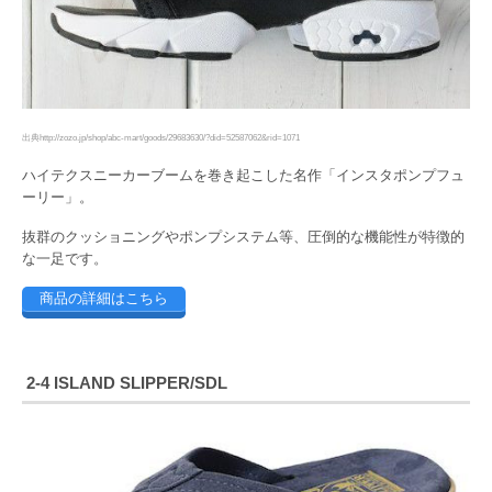
出典http://zozo.jp/shop/abc-mart/goods/29683630/?did=52587062&rid=1071
ハイテクスニーカーブームを巻き起こした名作「インスタポンプフュ
ーリー」。
抜群のクッショニングやポンプシステム等、圧倒的な機能性が特徴的
な一足です。
商品の詳細はこちら
2-4 ISLAND SLIPPER/SDL