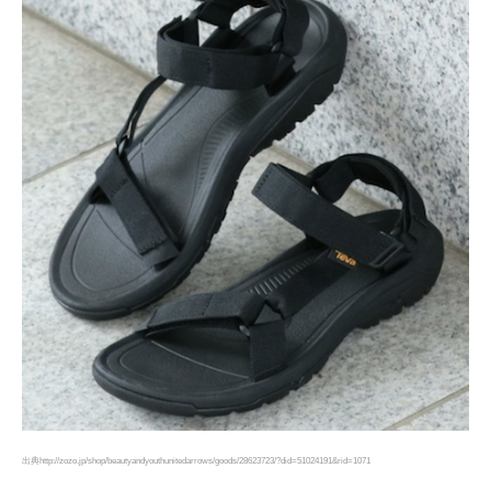
出典http://zozo.jp/shop/beautyandyouthunitedarrows/goods/28623723/?did=51024191&rid=1071