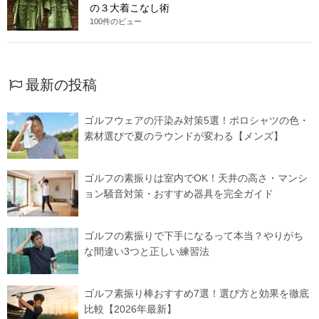
の３大着こなし術
100件のビュー
最新の投稿
ゴルフウェアの汗染み対策5選！ポロシャツの色・
素材選びで夏のラウンドが変わる【メンズ】
ゴルフの素振りは室内でOK！天井の高さ・マンシ
ョン騒音対策・おすすめ器具を完全ガイド
ゴルフの素振りで下手になるって本当？やりがち
な間違い3つと正しい練習法
ゴルフ素振り棒おすすめ7選！選び方と効果を徹底
比較【2026年最新】