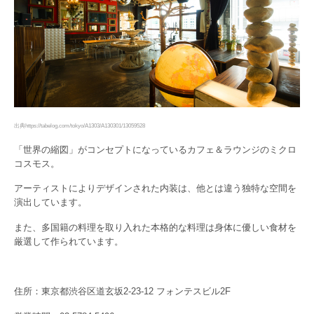
出典https://tabelog.com/tokyo/A1303/A130301/13059528
「世界の縮図」がコンセプトになっているカフェ＆ラウンジのミクロ
コスモス。
アーティストによりデザインされた内装は、他とは違う独特な空間を
演出しています。
また、多国籍の料理を取り入れた本格的な料理は身体に優しい食材を
厳選して作られています。
住所：東京都渋谷区道玄坂2-23-12 フォンテスビル2F