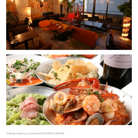
出典https://tabelog.com/tokyo/A1303/A130301/13054098/