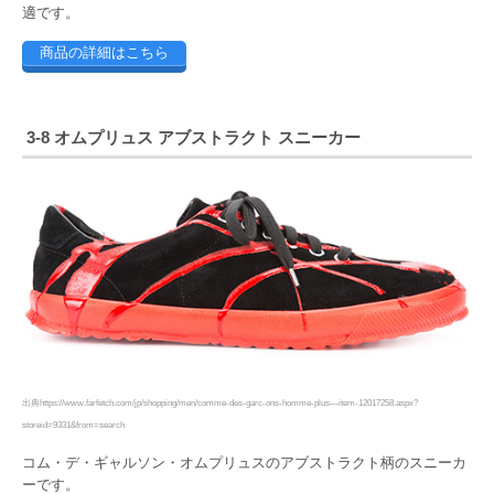
適です。
商品の詳細はこちら
3-8 オムプリュス アブストラクト スニーカー
出典https://www.farfetch.com/jp/shopping/men/comme-des-garc-ons-homme-plus—item-12017258.aspx?
storeid=9331&from=search
コム・デ・ギャルソン・オムプリュスのアブストラクト柄のスニーカ
ーです。