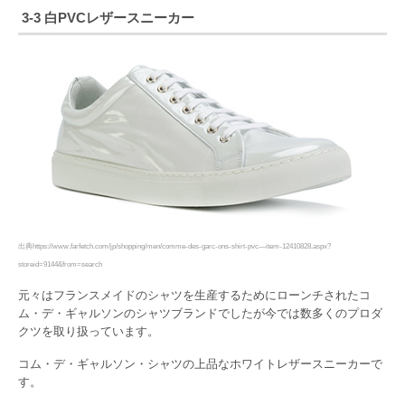
3-3 白PVCレザースニーカー
出典https://www.farfetch.com/jp/shopping/men/comme-des-garc-ons-shirt-pvc—item-12410828.aspx?
storeid=9144&from=search
元々はフランスメイドのシャツを生産するためにローンチされたコ
ム・デ・ギャルソンのシャツブランドでしたが今では数多くのプロダ
クツを取り扱っています。
コム・デ・ギャルソン・シャツの上品なホワイトレザースニーカーで
す。