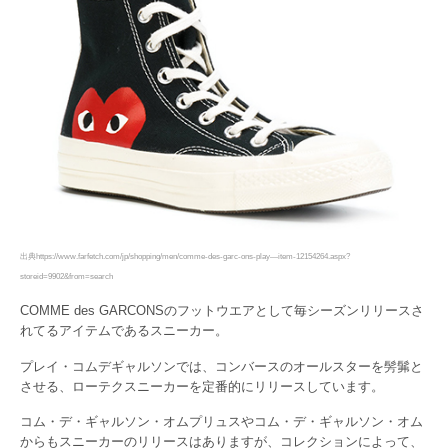
出典https://www.farfetch.com/jp/shopping/men/comme-des-garc-ons-play—item-12154264.aspx?
storeid=9902&from=search
COMME des GARCONSのフットウエアとして毎シーズンリリースさ
れてるアイテムであるスニーカー。
プレイ・コムデギャルソンでは、コンバースのオールスターを髣髴と
させる、ローテクスニーカーを定番的にリリースしています。
コム・デ・ギャルソン・オムプリュスやコム・デ・ギャルソン・オム
からもスニーカーのリリースはありますが、コレクションによって、