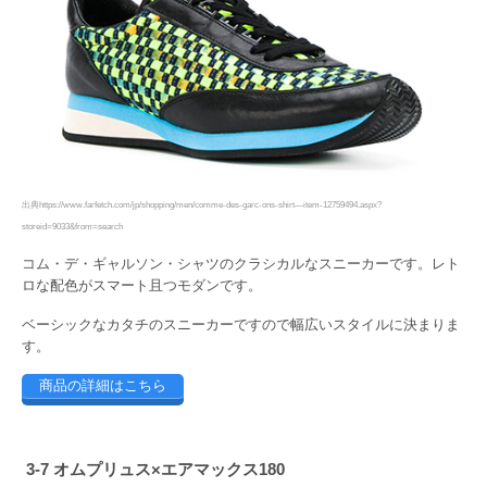
出典https://www.farfetch.com/jp/shopping/men/comme-des-garc-ons-shirt—item-12759494.aspx?
storeid=9033&from=search
コム・デ・ギャルソン・シャツのクラシカルなスニーカーです。レト
ロな配色がスマート且つモダンです。
ベーシックなカタチのスニーカーですので幅広いスタイルに決まりま
す。
商品の詳細はこちら
3-7 オムプリュス×エアマックス180