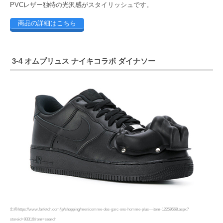
PVCレザー独特の光沢感がスタイリッシュです。
商品の詳細はこちら
3-4 オムプリュス ナイキコラボ ダイナソー
出典https://www.farfetch.com/jp/shopping/men/comme-des-garc-ons-homme-plus—item-12259568.aspx?
storeid=9331&from=search