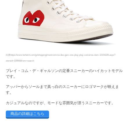
出典https://www.farfetch.com/jp/shopping/men/comme-des-garc-ons-play-play-converse–item-12154226.aspx?
storeid=10994&from=search
プレイ・コム・デ・ギャルソンの定番スニーカーのハイカットモデル
です。
アッパーからソールまで真っ白のスニーカーにロゴマークが映えま
す。
カジュアルなのですが、モードな雰囲気が漂うスニーカーです。
商品の詳細はこちら