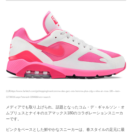
出典https://www.farfetch.com/jp/shopping/men/comme-des-garc-ons-homme-plus-cdg-x-nike-air-max-180—item-
12736016.aspx?storeid=10948&from=search
メディアでも取り上げられ、話題となったコム・デ・ギャルソン・オ
ムプリュスとナイキのエアマックス180のコラボレーションスニーカ
ーです。
ピンクをベースとした鮮やかなスニーカーは、春スタイルの足元に最