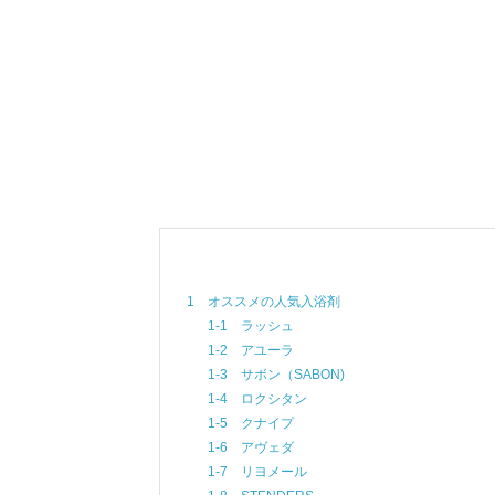
1 オススメの人気入浴剤
1-1 ラッシュ
1-2 アユーラ
1-3 サボン（SABON)
1-4 ロクシタン
1-5 クナイプ
1-6 アヴェダ
1-7 リヨメール