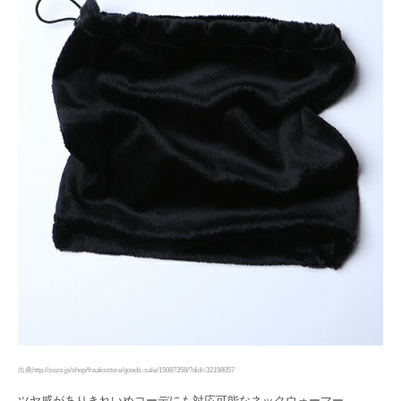
出典http://zozo.jp/shop/freaksstore/goods-sale/15087358/?did=32198057
ツヤ感がありきれいめコーデにも対応可能なネックウォーマー。