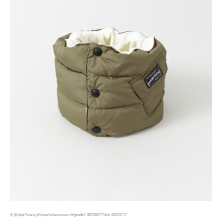
出典http://zozo.jp/shop/urbanresearch/goods/13575667/?did=30029717