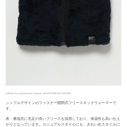
出典http://zozo.jp/shop/right-on/goods-sale/14437999/?did=31316933
シンプルデザインのファスナー開閉式フリースネックウォーマーで
す。
表・裏地共に毛足の長いフリースを採用しており、保温性も高い仕上
がりとなっています。カジュアルスタイルにも、きれいめスタイルに