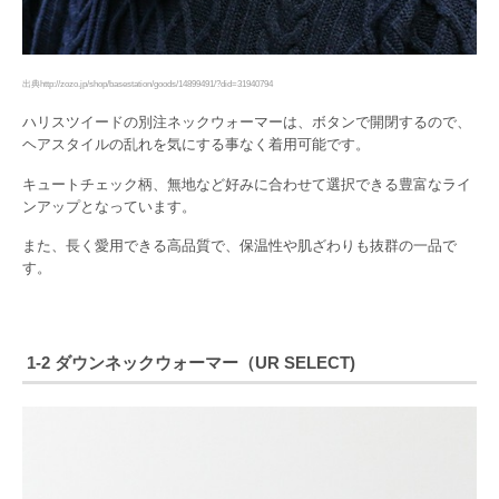
出典http://zozo.jp/shop/basestation/goods/14899491/?did=31940794
ハリスツイードの別注ネックウォーマーは、ボタンで開閉するので、
ヘアスタイルの乱れを気にする事なく着用可能です。
キュートチェック柄、無地など好みに合わせて選択できる豊富なライ
ンアップとなっています。
また、長く愛用できる高品質で、保温性や肌ざわりも抜群の一品で
す。
1-2 ダウンネックウォーマー（UR SELECT)