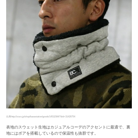
出典http://zozo.jp/shop/basestation/goods/14511584/?did=31426754
表地のスウェット生地はカジュアルコーデのアクセントに最適で、裏
地にはボアを搭載しているので保温性も抜群です。