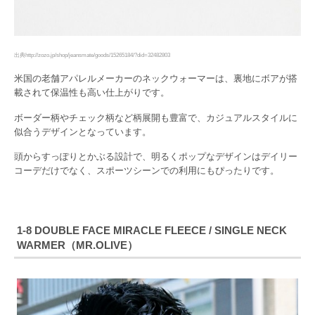
出典http://zozo.jp/shop/jeansmate/goods/15265184/?did=32482803
米国の老舗アパレルメーカーのネックウォーマーは、裏地にボアが搭
載されて保温性も高い仕上がりです。
ボーダー柄やチェック柄など柄展開も豊富で、カジュアルスタイルに
似合うデザインとなっています。
頭からすっぽりとかぶる設計で、明るくポップなデザインはデイリー
コーデだけでなく、スポーツシーンでの利用にもぴったりです。
1-8 DOUBLE FACE MIRACLE FLEECE / SINGLE NECK
WARMER（MR.OLIVE）