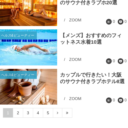
のサウナ付きラブホ20選
/
ZOOM
0
0
【メンズ】おすすめのフィ
ヘルス&ビューティー
ットネス水着10選
/
ZOOM
0
0
カップルで行きたい！大阪
ヘルス&ビューティー
のサウナ付きラブホテル8選
/
ZOOM
0
0
1
2
3
4
5