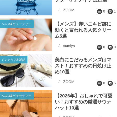
/
ZOOM
0
1
【メンズ】赤いニキビ跡に
ヘルス&ビューティー
効くと言われる人気クリー
ム5選
/
sumiya
0
0
美白にこだわるメンズはマ
インテリア&雑貨
スト！おすすめの日焼け止
め10選
/
ZOOM
0
5
【2026年】おしゃれで可愛
ヘルス&ビューティー
い！おすすめの厳選サウナ
ハット10選