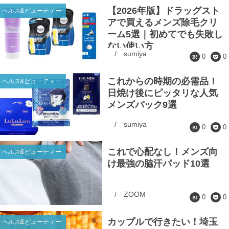
【2026年版】ドラッグスト
ヘルス&ビューティー
アで買えるメンズ除毛クリ
ーム5選｜初めてでも失敗し
ない使い方
/
sumiya
0
0
これからの時期の必需品！
ヘルス&ビューティー
日焼け後にピッタリな人気
メンズパック9選
/
sumiya
0
0
これで心配なし！メンズ向
ヘルス&ビューティー
け最強の脇汗パッド10選
/
ZOOM
0
0
カップルで行きたい！埼玉
ヘルス&ビューティー