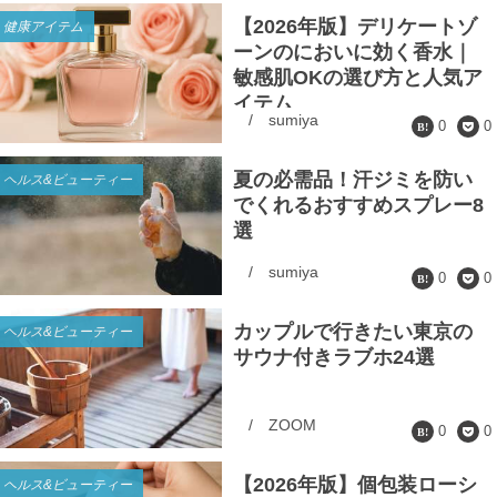
【2026年版】デリケートゾ
健康アイテム
ーンのにおいに効く香水｜
敏感肌OKの選び方と人気ア
イテム
/
sumiya
0
0
夏の必需品！汗ジミを防い
ヘルス&ビューティー
でくれるおすすめスプレー8
選
/
sumiya
0
0
カップルで行きたい東京の
ヘルス&ビューティー
サウナ付きラブホ24選
/
ZOOM
0
0
【2026年版】個包装ローシ
ヘルス&ビューティー