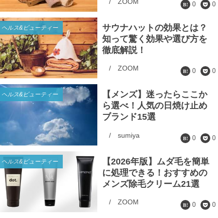
/
ZOOM
0
0
サウナハットの効果とは？
ヘルス&ビューティー
知って驚く効果や選び方を
徹底解説！
/
ZOOM
0
0
【メンズ】迷ったらここか
ヘルス&ビューティー
ら選べ！人気の日焼け止め
ブランド15選
/
sumiya
0
0
【2026年版】ムダ毛を簡単
ヘルス&ビューティー
に処理できる！おすすめの
メンズ除毛クリーム21選
/
ZOOM
0
0