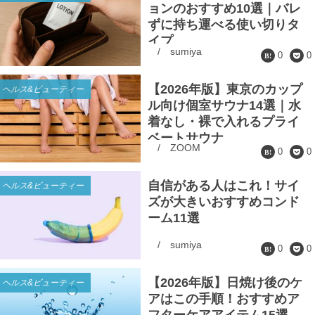
ョンのおすすめ10選｜バレ
ずに持ち運べる使い切りタ
イプ
/
sumiya
0
0
【2026年版】東京のカップ
ヘルス&ビューティー
ル向け個室サウナ14選｜水
着なし・裸で入れるプライ
ベートサウナ
/
ZOOM
0
0
自信がある人はこれ！サイ
ヘルス&ビューティー
ズが大きいおすすめコンド
ーム11選
/
sumiya
0
0
【2026年版】日焼け後のケ
ヘルス&ビューティー
アはこの手順！おすすめア
フターケアアイテム15選