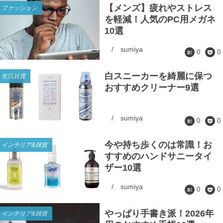
【メンズ】疲れやストレス
ファッション
を軽減！人気のPC用メガネ
10選
/
sumiya
0
0
白スニーカーを綺麗に保つ
生活雑貨
おすすめクリーナー9選
/
sumiya
0
0
今や持ち歩くのは常識！お
インテリア&雑貨
すすめのハンドサニータイ
ザー10選
/
sumiya
0
0
やっぱり手書き派！2026年
インテリア&雑貨