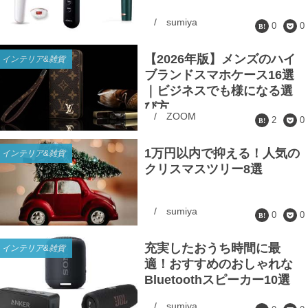
/
sumiya
0
0
【2026年版】メンズのハイ
インテリア&雑貨
ブランドスマホケース16選
｜ビジネスでも様になる選
び方
/
ZOOM
2
0
1万円以内で抑える！人気の
インテリア&雑貨
クリスマスツリー8選
/
sumiya
0
0
充実したおうち時間に最
インテリア&雑貨
適！おすすめのおしゃれな
Bluetoothスピーカー10選
/
sumiya