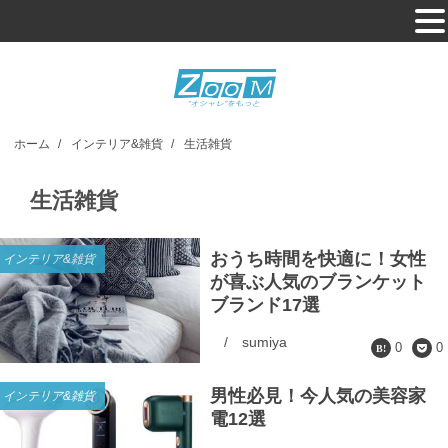
ホーム
/
インテリア&雑貨
/
生活雑貨
生活雑貨
おうち時間を快適に！女性
インテリア&雑貨
が喜ぶ人気のブランケット
ブランド17選
/
sumiya
0
0
男性必見！今人気の美容家
インテリア&雑貨
電12選