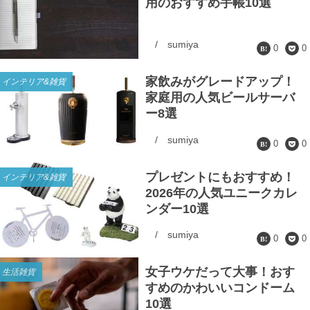
用のおすすめ手帳10選
/
sumiya
0
0
家飲みがグレードアップ！
インテリア&雑貨
家庭用の人気ビールサーバ
ー8選
/
sumiya
0
0
プレゼントにもおすすめ！
インテリア&雑貨
2026年の人気ユニークカレ
ンダー10選
/
sumiya
0
0
女子ウケだって大事！おす
生活雑貨
すめのかわいいコンドーム
10選