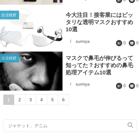
今大注目！接客業にはピッ
生活雑貨
タリな透明マスクおすすめ
10選
/
sumiya
0
0
マスクで鼻毛が伸びるって
生活雑貨
知ってた？おすすめの鼻毛
処理アイテム10選
/
sumiya
0
0
1
2
3
4
5
6
