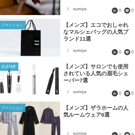
/
sumiya
0
0
【メンズ】エコでおしゃれ
ファッション
なマルシェバッグの人気ブ
ランド11選
/
sumiya
0
0
【メンズ】サロンでも使用
生活雑貨
されている人気の眉毛シェ
ーバー7選
/
sumiya
0
0
【メンズ】ザラホームの人
ファッション
気ルームウェア6選
/
sumiya
0
0