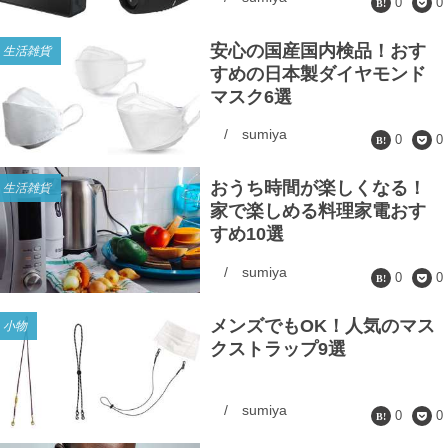
0
0
安心の国産国内検品！おす
生活雑貨
すめの日本製ダイヤモンド
マスク6選
/
sumiya
0
0
おうち時間が楽しくなる！
生活雑貨
家で楽しめる料理家電おす
すめ10選
/
sumiya
0
0
メンズでもOK！人気のマス
小物
クストラップ9選
/
sumiya
0
0