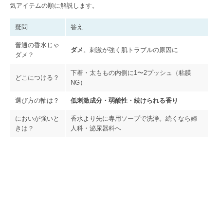
気アイテムの順に解説します。
疑問
答え
普通の香水じゃ
ダメ
。刺激が強く肌トラブルの原因に
ダメ？
下着・太ももの内側に1〜2プッシュ（粘膜
どこにつける？
NG）
選び方の軸は？
低刺激成分・弱酸性・続けられる香り
においが強いと
香水より先に専用ソープで洗浄。続くなら婦
きは？
人科・泌尿器科へ