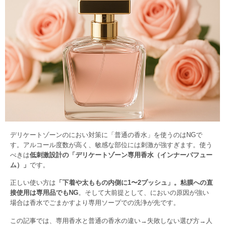
デリケートゾーンのにおい対策に「普通の香水」を使うのはNGで
す。アルコール度数が高く、敏感な部位には刺激が強すぎます。使う
べきは
低刺激設計の「デリケートゾーン専用香水（インナーパフュー
ム）」
です。
正しい使い方は
「下着や太ももの内側に1〜2プッシュ」。粘膜への直
接使用は専用品でもNG
。そして大前提として、においの原因が強い
場合は香水でごまかすより専用ソープでの洗浄が先です。
この記事では、専用香水と普通の香水の違い→失敗しない選び方→人