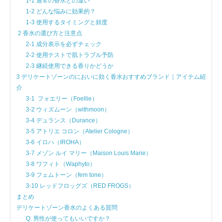
1-1 通常の香水との違い
1-2 どんな悩みに効果的？
1-3 使用するタイミングと頻度
2 香水の選び方と注意点
2-1 成分表示を必ずチェック
2-2 使用テストで肌トラブル予防
2-3 継続使用できる香りかどうか
3 デリケートゾーンのにおいに効く香水おすすめブランド｜アイテム紹
介
3-1 フォエリー（Foellie）
3-2 ウィズムーン（withmoon）
3-4 デュランス（Durance）
3-5 アトリエ コロン（Atelier Cologne）
3-6 イロハ（IROHA）
3-7 メゾン ルイ マリー（Maison Louis Marie）
3-8 ワフィト（Waphyto）
3-9 フェムトーン（fem tone）
3-10 レッドフロッグズ（RED FROGS）
まとめ
デリケートゾーン香水のよくある質問
Q. 男性が使ってもいいですか？