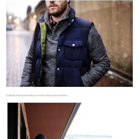
出典http://bunka.hatenablog.com/entry/downvest-kikonashi