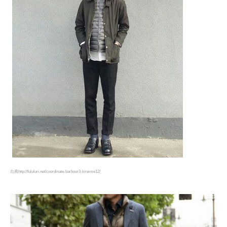
出典http://fululuri.net/coordinate-barbour3-kireime12/