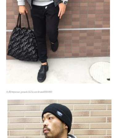
出典httpwear.jpnaoki1121coordinate6064460