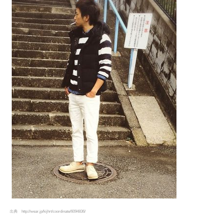
出典 http://wear.jp/kijhrt/coordinate/6094836/