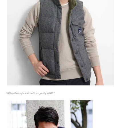
出典http://beststyle.me/inner/down_vest/gray/6820/