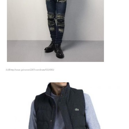
出典http://wear.jp/zozost1287/coordinate/5314081/