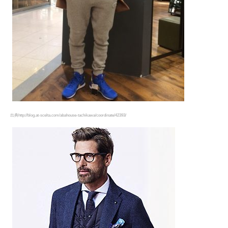
出典http://blog.at-scelta.com/abahouse-tachikawa/coordinate/42393/