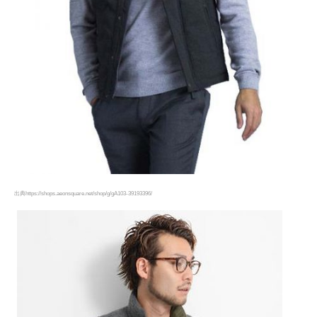
出典https://shops.aeonsquare.net/shop/g/gA103-39193396/