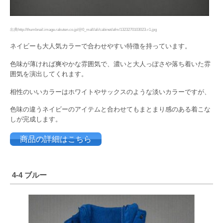
出典http://thumbnail.image.rakuten.co.jp/@0_mall/ali/cabinet/afm/1323270103023-r1.jpg
ネイビーも大人気カラーで合わせやすい特徴を持っています。
色味が薄ければ爽やかな雰囲気で、濃いと大人っぽさや落ち着いた雰
囲気を演出してくれます。
相性のいいカラーはホワイトやサックスのような淡いカラーですが、
色味の違うネイビーのアイテムと合わせてもまとまり感のある着こな
しが完成します。
商品の詳細はこちら
4-4 ブルー