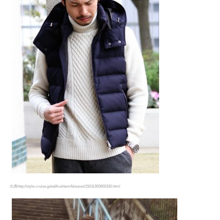
出典http://style-cruise.jp/edifice/item/blouson/15011300900330.html