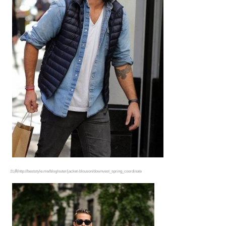
出典http://beststyle.me/blog/outer/jacket-blouson/downvest_spring_coordinate