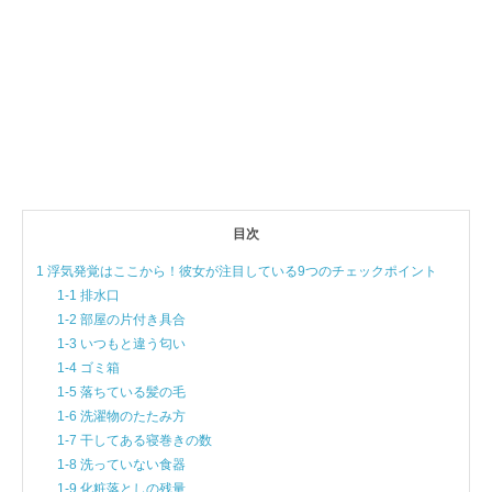
目次
1 浮気発覚はここから！彼女が注目している9つのチェックポイント
1-1 排水口
1-2 部屋の片付き具合
1-3 いつもと違う匂い
1-4 ゴミ箱
1-5 落ちている髪の毛
1-6 洗濯物のたたみ方
1-7 干してある寝巻きの数
1-8 洗っていない食器
1-9 化粧落としの残量