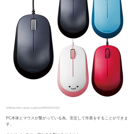
出典https://item.rakuten.co.jp/konan/4953103373143v/
PC本体とマウスが繋がっている為、安定して作業をすることができま
す。