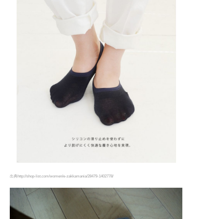
出典http://shop-list.com/women/e-zakkamania/28479-1402778/