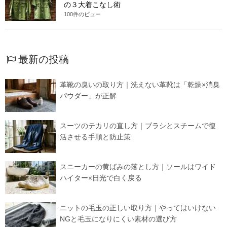
の３大着こなし術
100件のビュー
最新の投稿
革靴の臭いの取り方｜洗えない革靴は「乾燥×消臭
パウダー」が正解
スーツのテカリの直し方｜ブラシとスチームで復
活させる手順と防止策
スニーカーの黄ばみの落とし方｜ソールはワイド
ハイター×日光で白く戻る
ニットの毛玉の正しい取り方｜やってはいけない
NGと毛玉になりにくい素材の選び方