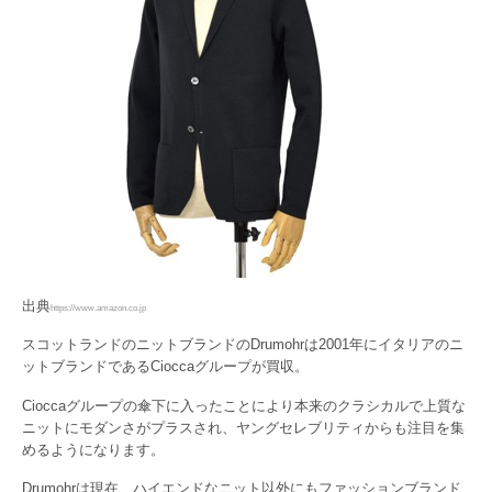
出典
https://www.amazon.co.jp
スコットランドのニットブランドのDrumohrは2001年にイタリアのニ
ットブランドであるCioccaグループが買収。
Cioccaグループの傘下に入ったことにより本来のクラシカルで上質な
ニットにモダンさがプラスされ、ヤングセレブリティからも注目を集
めるようになります。
Drumohrは現在、ハイエンドなニット以外にもファッションブランド