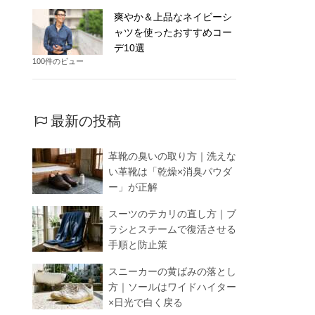
爽やか＆上品なネイビーシ
ャツを使ったおすすめコー
デ10選
100件のビュー
最新の投稿
革靴の臭いの取り方｜洗えな
い革靴は「乾燥×消臭パウダ
ー」が正解
スーツのテカリの直し方｜ブ
ラシとスチームで復活させる
手順と防止策
スニーカーの黄ばみの落とし
方｜ソールはワイドハイター
×日光で白く戻る