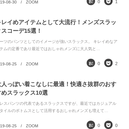
0
1
19-08-30
/
ZOOM
キレイめアイテムとして大流行！メンズスラッ
クスコーデ15選！
ーツのパンツとしてのイメージが強いスラックス。 キレイめなア
テムの定番であり最近ではおしゃれメンズに大人気と…
0
2
19-08-25
/
ZOOM
大人っぽい着こなしに最適！快適さ抜群のおす
すめスラックス10選
レスパンツの代表であるスラックスですが、最近ではカジュアル
タイルのボトムスとして活用するおしゃれメンズも増えて…
0
0
19-08-25
/
ZOOM