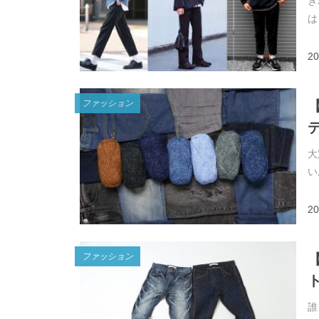
き
は
20
ファッション
デ
大
い
20
ファッション
ト
誰