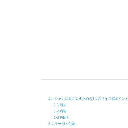
1 オシャレに着こなすための3つのサイズ感ポイン
1-1 着丈
1-2 肩幅
1-3 首回り
2 カラー別の印象