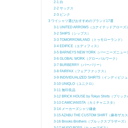
2-1 白
2-2 サックス
2-3 ピンク
3 ワイシャツ選びおすすめのブランド17選
3-1 UNITED ARROWS（ユナイテッドアローズ
3-2 SHIPS（シップス）
3-3 TOMORROWLAND（トゥモローランド）
3-4 EDIFICE（エディフィス）
3-5 BARNEYS NEW YORK（バーニーズニュ
3-6 GLOBAL WORK（グローバルワーク）
3-7 BURBERRY（バーバリー）
3-8 FAIRFAX（フェアファックス）
3-9 INDIVIDUALIZED SHIRTS（インデ
3-10 UNIQLO（ユニクロ）
3-11 無印良品
3-12 BRICK HOUSE by Tokyo Shirt
3-13 CAMICIANISTA（カミチャニスタ）
3-14 メーカーズシャツ鎌倉
3-15 AZABU THE CUSTOM SHIRT（麻布
3-16 Brooks Brothers（ブルックスブラザーズ）
3-17 HUGO BOSS（ヒューゴボス）