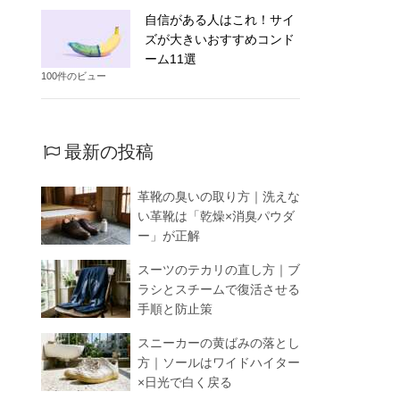
自信がある人はこれ！サイ
ズが大きいおすすめコンド
ーム11選
100件のビュー
最新の投稿
革靴の臭いの取り方｜洗えな
い革靴は「乾燥×消臭パウダ
ー」が正解
スーツのテカリの直し方｜ブ
ラシとスチームで復活させる
手順と防止策
スニーカーの黄ばみの落とし
方｜ソールはワイドハイター
×日光で白く戻る