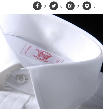
0
0
0
3