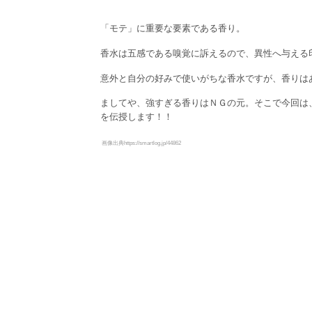
「モテ」に重要な要素である香り。
香水は五感である嗅覚に訴えるので、異性へ与える
意外と自分の好みで使いがちな香水ですが、香りは
ましてや、強すぎる香りはＮＧの元。そこで今回は
を伝授します！！
画像出典https://smartlog.jp/44862