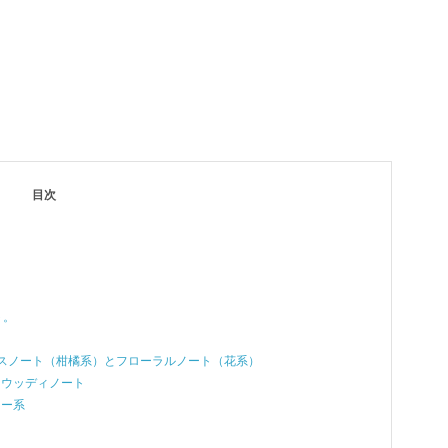
目次
ト。
ラスノート（柑橘系）とフローラルノート（花系）
・ウッディノート
レー系