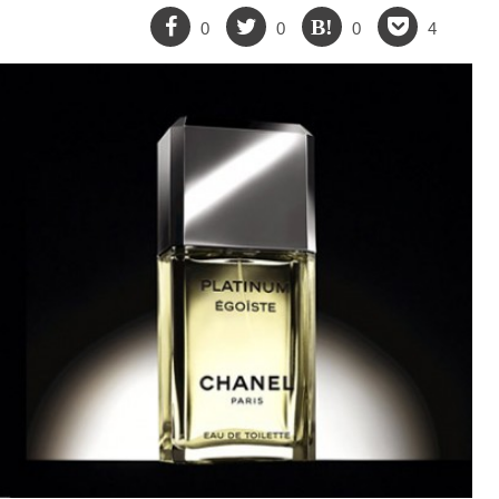
0
0
0
4