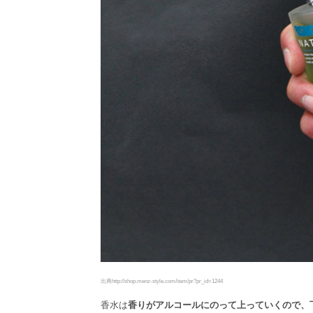
出典http://shop.menz-style.com/item/pr?pr_id=1244
香水は
香りがアルコールにのって上っていくので、