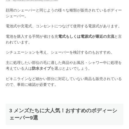
出典：http://kakaku.com/article/trendy/1036812/3.html
顔用のシェーバーと同じようの様々な種類が販売されているボディー
シェーバー。
電池式や充電式、コンセントにつなげて使用する電源式があります。
電池を購入する手間が省ける充
電式もしくは電源式が最近の主流
と言
われています。
シチュエーションを考え、シェーバーを検討するのもおすすめ。
主に処理したい部位の毛に適した商品やお風呂・シャワー中に処理を
考えている人は
防水タイプ
を選ぶとよいでしょう。
ビキニラインなど細かい部分に対応していない商品も販売されている
ので、事前に確認が必要です。
3 メンズたちに大人気！おすすめのボディーシ
ェーバー9選