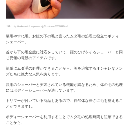
出典：http://kaden.watch.impress.co.jp/docs/news/591806.html
腋毛やすね毛、お腹の下の毛と言ったムダ毛の処理に役立つボディー
シェーバー。
首から下の毛全般に対応をしていて、顔のひげをそるシェーバーと同
じ要領の電動のアイテムです。
簡単にムダ毛の処理ができることから、美を追究するオシャレなメン
ズたちに絶大な人気を誇ります。
顔用のシェーバーと実装されている機能が異なるため、体の毛の処理
にはボディーシェーバーが適しています。
トリマーが付いている商品もあるので、自然体な長さに毛を整えるこ
とができますし、
ボディーシェーバーを利用することでムダ毛の処理時間も短縮できる
ことから、