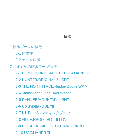
目次
1 防水ブーツの特徴
1-1 防水性
1-2 オシャレ感
2 おすすめの防水ブーツ15選
2-1 HUNTER/ORIGINAL CHELSEA DARK SOLE
2-2 HUNTER/ORIGINAL SHORT
2-3 THE NORTH FACE/Nuptse Bootie WP V
2-4 Timberland/6inch Boot Wheat
2-5 DANNER/MOUNTAIN LIGHT
2-6 Columbia/RUDDYII
2-7 L.L.Bean/ハンティングブーツ
2-8 AIGLE/RBOOT BOTTILLON
2-9 UGG/CLASSIC TOGGLE WATERPROOF
2-10 UGG/HANER TL