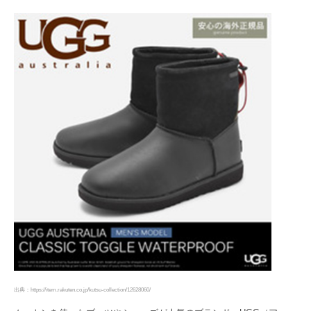
出典：https://item.rakuten.co.jp/kutsu-collection/12628060/