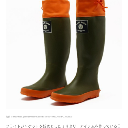
出典：http://zozo.jp/shop/vibgyor/goods-sale/9449530/?did=23515579
フライトジャケットを始めとしたミリタリーアイテムを作っている日