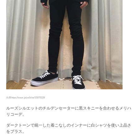
出典https://wear.jp/yu0cha/15970528/
ルーズシルエットのチルデンセーターに黒スキニーを合わせるメリハ
リコーデ。
ダークトーンで統一した着こなしのインナーに白シャツを使い上品さ
をプラス。