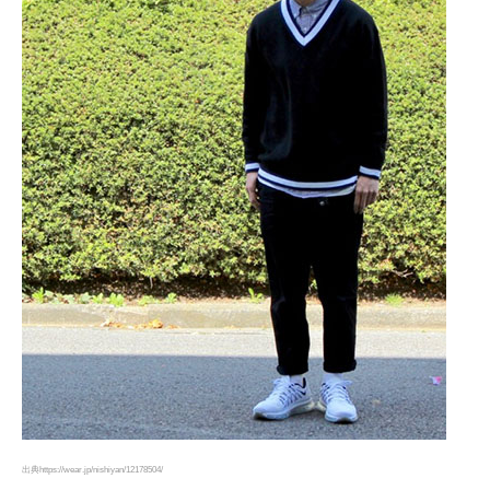
出典https://wear.jp/nishiyan/12178504/