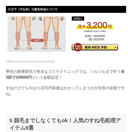
出典https://www.dansei-datsumo.com/parts/leg2/
男性の医療脱毛で有名なゴリラクリニックでは、ツルツルまで叶う
全
5回で108000円
という金額設定！
すねだけでもやはり10万円前後はかかってしまうのが目安の金額です
ね。
5 脱毛までしなくてもok！人気のすね毛処理ア
イテム9選