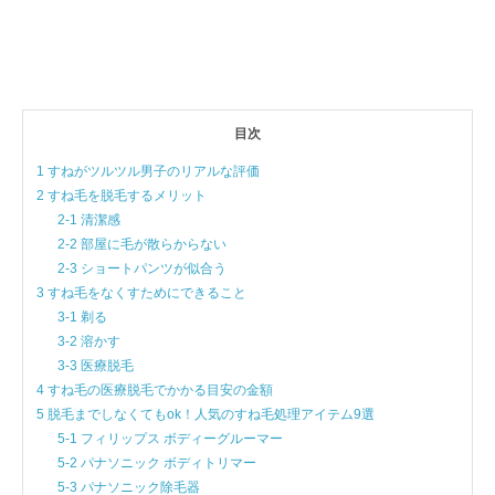
目次
1 すねがツルツル男子のリアルな評価
2 すね毛を脱毛するメリット
2-1 清潔感
2-2 部屋に毛が散らからない
2-3 ショートパンツが似合う
3 すね毛をなくすためにできること
3-1 剃る
3-2 溶かす
3-3 医療脱毛
4 すね毛の医療脱毛でかかる目安の金額
5 脱毛までしなくてもok！人気のすね毛処理アイテム9選
5-1 フィリップス ボディーグルーマー
5-2 パナソニック ボディトリマー
5-3 パナソニック除毛器