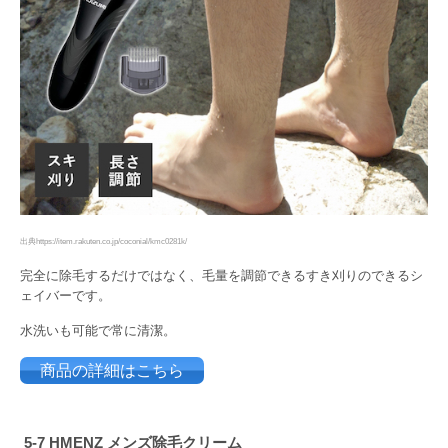
出典https://item.rakuten.co.jp/coconial/kmc0281k/
完全に除毛するだけではなく、毛量を調節できるすき刈りのできるシ
ェイバーです。
水洗いも可能で常に清潔。
商品の詳細はこちら
5-7
HMENZ メンズ除毛クリーム