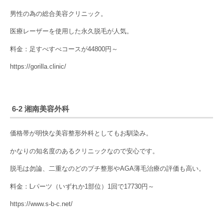
男性の為の総合美容クリニック。
医療レーザーを使用した永久脱毛が人気。
料金：足すべすべコースが44800円～
https://gorilla.clinic/
6-2 湘南美容外科
価格帯が明快な美容整形外科としてもお馴染み。
かなりの知名度のあるクリニックなので安心です。
脱毛は勿論、二重なのどのプチ整形やAGA薄毛治療の評価も高い。
料金：Lパーツ（いずれか1部位）1回で17730円～
https://www.s-b-c.net/