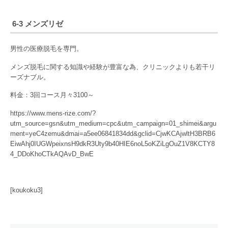
6-3 メンズリゼ
男性の医療脱毛を専門。
メンズ脱毛に関する知識や経験が豊富な為、クリニックよりも若干リ
ーズナブル。
料金：3回コース月々3100～
https://www.mens-rize.com/?
utm_source=gsn&utm_medium=cpc&utm_campaign=01_shimei&argu
ment=yeC4zemu&dmai=a5ee06841834dd&gclid=CjwKCAjwltH3BRB6
EiwAhj0IUGWpeixnsH9dkR3Uty9b40HIE6noL5oKZiLgOuZ1V8KCTY8
4_DDoKhoCTkAQAvD_BwE
[koukoku3]