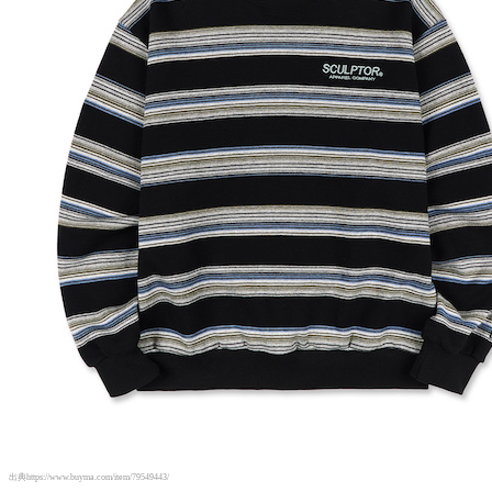
出典https://www.buyma.com/item/79549443/