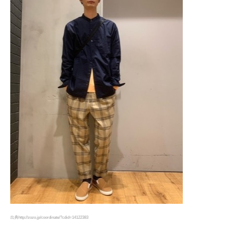
出典http://zozo.jp/coordinate/?cdid=14122383