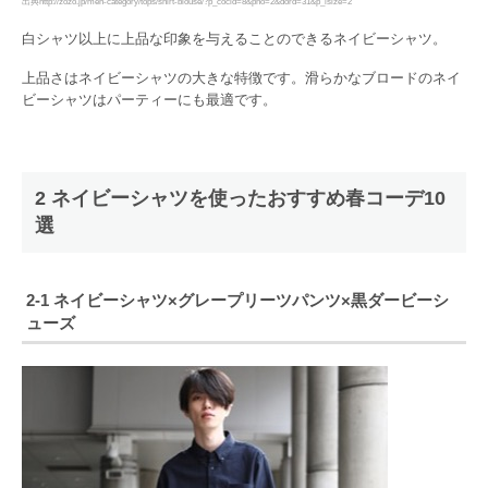
出典http://zozo.jp/men-category/tops/shirt-blouse/?p_cocid=8&pno=2&dord=31&p_isize=2
白シャツ以上に上品な印象を与えることのできるネイビーシャツ。
上品さはネイビーシャツの大きな特徴です。滑らかなブロードのネイ
ビーシャツはパーティーにも最適です。
2 ネイビーシャツを使ったおすすめ春コーデ10
選
2-1 ネイビーシャツ×グレープリーツパンツ×黒ダービーシ
ューズ