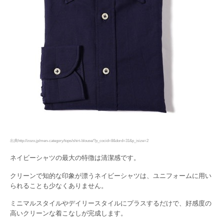
出典http://zozo.jp/men-category/tops/shirt-blouse/?p_cocid=8&dord=31&p_isize=2
ネイビーシャツの最大の特徴は清潔感です。
クリーンで知的な印象が漂うネイビーシャツは、ユニフォームに用い
られることも少なくありません。
ミニマルスタイルやデイリースタイルにプラスするだけで、好感度の
高いクリーンな着こなしが完成します。