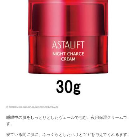
出典https://item.rakuten.co.jp/stylestyle/10032335/
睡眠中の肌をしっとりとしたヴェールで包む、夜用保湿クリームで
す。
寝ている間に肌に、ふっくらとしたハリとツヤを与えてくれるます。