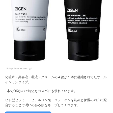
出典https://www.amazon.co.jp/
化粧水・美容液・乳液・クリームの４役が１本に凝縮されてたオール
インワンタイプ。
1本でOKなので時短もコスパにも優れています。
ヒト型セラミド、ヒアルロン酸、コラーゲンを洗顔と保湿の両方に配
合することで潤いのある肌をキープしてくれます。