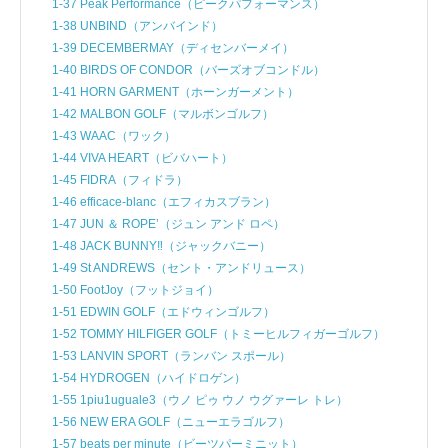
1-37 Peak Performance（ピークパフォーマンス）
1-38 UNBIND（アンバインド）
1-39 DECEMBERMAY（ディセンバーメイ）
1-40 BIRDS OF CONDOR（バーズオブコンドル）
1-41 HORN GARMENT（ホーンガーメント）
1-42 MALBON GOLF（マルボンゴルフ）
1-43 WAAC（ワック）
1-44 VIVA HEART（ビバハート）
1-45 FIDRA（フィドラ）
1-46 efficace-blanc（エフィカスブラン）
1-47 JUN ＆ ROPE’（ジュン アンド ロペ）
1-48 JACK BUNNY‼（ジャックバニー）
1-49 St ANDREWS（セント・アンドリュース）
1-50 FootJoy（フットジョイ）
1-51 EDWIN GOLF（エドウィンゴルフ）
1-52 TOMMY HILFIGER GOLF（トミーヒルフィガーゴルフ）
1-53 LANVIN SPORT（ランバン スポール）
1-54 HYDROGEN（ハイドロゲン）
1-55 1piu1uguale3（ウノ ピゥ ウノ ウグァーレ トレ）
1-56 NEW ERA GOLF（ニューエラゴルフ）
1-57 beats per minute（ビーツパーミニット）