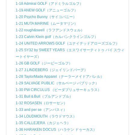
1-18 Admiral GOLF（アドミラルゴルフ）
1-19 ANEW GOLF（アニューゴルフ）
1-20 Psycho Bunny（サイコバニー）
1-21 MUTA MARINE（ムータマリン）
1-22 rough&swell（ラフアンドスウェル）
1-23 Calvin Klein golf（カルバンクラインゴルフ）
1-24 UNITED ARROWS GOLF（ユナイテッドアローズゴルフ）
1-25 SY32 by SWEET YEARS（エスワイサーティトゥ バイ スウィ
ートイヤーズ）
1-26 GB GOLF（ジービーゴルフ）
1-27 J.LINDEBERG（ジェイリンドバーグ）
1-28 TaylorMade Apparel（テーラーメイドアパレル）
1-29 SALVAGE PUBLIC（サルベージ パブリック）
1-30 PW CIRCULUS （ピーダブリュサーキュラス）
1-31 Bull＆Bull（ブルアンドブル）
1-32 ROSASEN（ロサーセン）
1-33 and per se（アンパスィ）
1-34 LOUDMOUTH（ラウドマウス）
1-35 CALLEJERA（カジェヘラ）
1-36 HARAKEN DOCUS（ハラケン ドゥーカス）