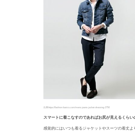
出典https://fashion-basics.com/mens-jeans-jacket-dressing-2750
スマートに着こなすのであればお尻が見えるくらい
感覚的にはいつも着るジャケットやスーツの着丈よ