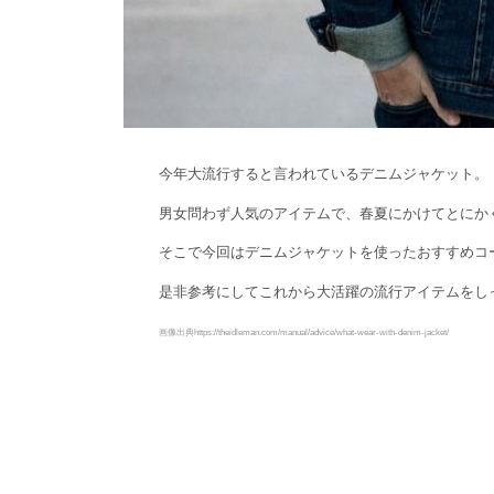
今年大流行すると言われているデニムジャケット。
男女問わず人気のアイテムで、春夏にかけてとにか
そこで今回はデニムジャケットを使ったおすすめコ
是非参考にしてこれから大活躍の流行アイテムをし
画像出典https://theidleman.com/manual/advice/what-wear-with-denim-jacket/