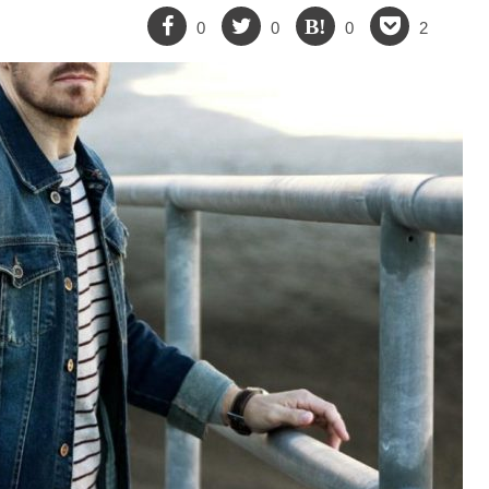
0
0
0
2