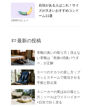
自信がある人はこれ！サイ
ズが大きいおすすめコンド
ーム11選
100件のビュー
最新の投稿
革靴の臭いの取り方｜洗えな
い革靴は「乾燥×消臭パウダ
ー」が正解
スーツのテカリの直し方｜ブ
ラシとスチームで復活させる
手順と防止策
スニーカーの黄ばみの落とし
方｜ソールはワイドハイター
×日光で白く戻る