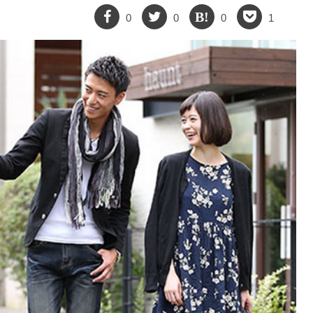
0
0
0
1