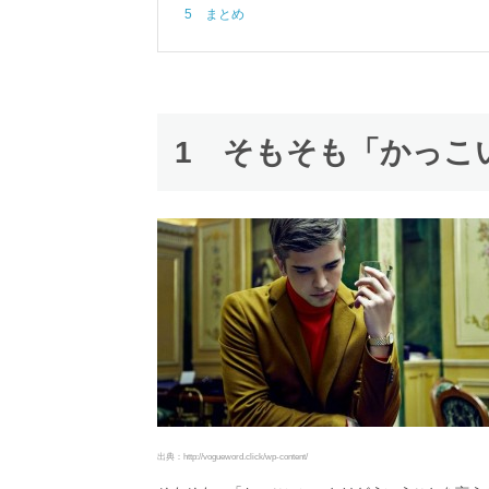
5 まとめ
1 そもそも「かっこ
出典：http://vogueword.click/wp-content/