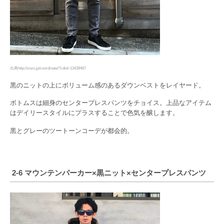
出典http://zozo.jp/coordinate/?cdid=13439467
黒のニットの上にボリューム感のあるダウンベストをレイヤード。
ボトムスは細身のセンタープレスパンツをチョイス。上品なアイテム
はデイリースタイルにプラスすることで色気を醸します。
黒とグレーのツートーンコーデが都会的。
2-6 マウンテンパーカー×黒ニット×センタープレスパンツ