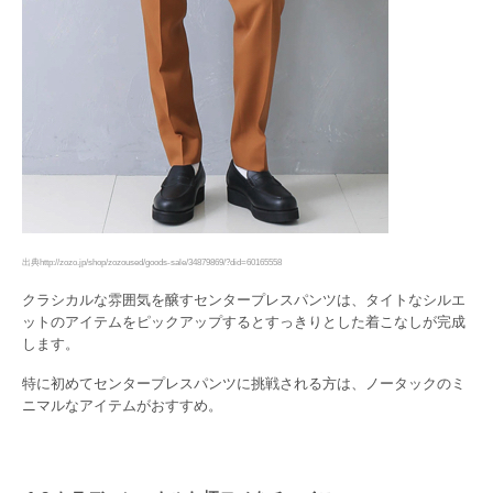
出典http://zozo.jp/shop/zozoused/goods-sale/34879869/?did=60165558
クラシカルな雰囲気を醸すセンタープレスパンツは、タイトなシルエ
ットのアイテムをピックアップするとすっきりとした着こなしが完成
します。
特に初めてセンタープレスパンツに挑戦される方は、ノータックのミ
ニマルなアイテムがおすすめ。