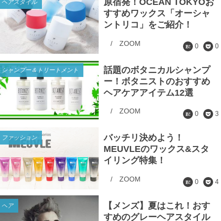
原宿発！OCEAN TOKYOお
ヘアスタイル
すすめワックス「オーシャ
ントリコ」をご紹介！
/
ZOOM
0
0
話題のボタニカルシャンプ
シャンプー＆トリートメント
ー！ボタニストのおすすめ
ヘアケアアイテム12選
/
ZOOM
0
3
バッチリ決めよう！
ファッション
MEUVLEのワックス&スタ
イリング特集！
/
ZOOM
0
4
【メンズ】夏はこれ！おす
ヘア
すめのグレーヘアスタイル