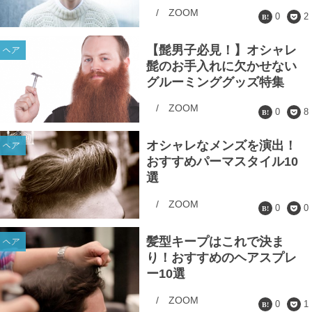
/
ZOOM
0
2
【髭男子必見！】オシャレ
ヘア
髭のお手入れに欠かせない
グルーミンググッズ特集
/
ZOOM
0
8
オシャレなメンズを演出！
ヘア
おすすめパーマスタイル10
選
/
ZOOM
0
0
髪型キープはこれで決ま
ヘア
り！おすすめのヘアスプレ
ー10選
/
ZOOM
0
1