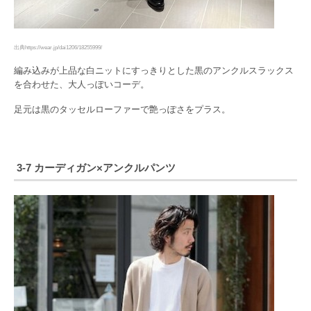
出典https://wear.jp/dai1206/18255999/
編み込みが上品な白ニットにすっきりとした黒のアンクルスラックス
を合わせた、大人っぽいコーデ。
足元は黒のタッセルローファーで艶っぽさをプラス。
3-7 カーディガン×アンクルパンツ