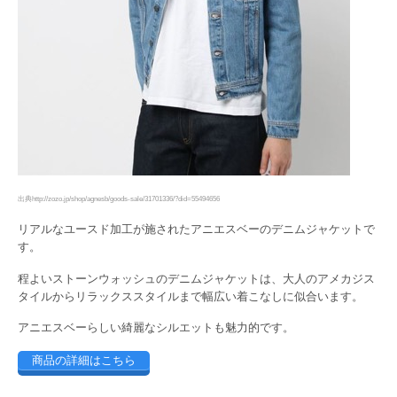
出典http://zozo.jp/shop/agnesb/goods-sale/31701336/?did=55494656
リアルなユースド加工が施されたアニエスベーのデニムジャケットで
す。
程よいストーンウォッシュのデニムジャケットは、大人のアメカジス
タイルからリラックススタイルまで幅広い着こなしに似合います。
アニエスベーらしい綺麗なシルエットも魅力的です。
商品の詳細はこちら