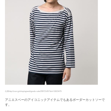
出典http://zozo.jp/shop/agnesb/goods-sale/29972145/?did=53023479
アニエスベーのアイコニックアイテムでもあるボーダーカットソーで
す。