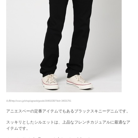
出典http://zozo.jp/shop/agnesb/goods/16461030/?did=34031761
アニエスベーの定番アイテムでもあるブラックスキニーデニムです。
スッキリとしたシルエットは、上品なフレンチカジュアルに最適なア
イテムです。