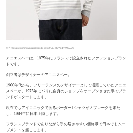
出典http://zozo.jp/shop/agnesb/goods-sale/27257483/?did=49002726
アニエスベーは、1975年にフランスで設立されたファッションブラン
ドです。
創立者はデザイナーのアニエスベー。
1960年代から、フリーランスのデザイナーとして活躍していたアニエ
スベーが、1975年にパリに自身のショップをオープンさせた事でブラ
ンドがスタートします。
現在でもアイコニックであるボーダーTシャツが大ブレークを果た
し、1984年に日本上陸します。
フランスブランドでありながら手の届きやすい価格帯で日本でもムー
ブメントを起こします。