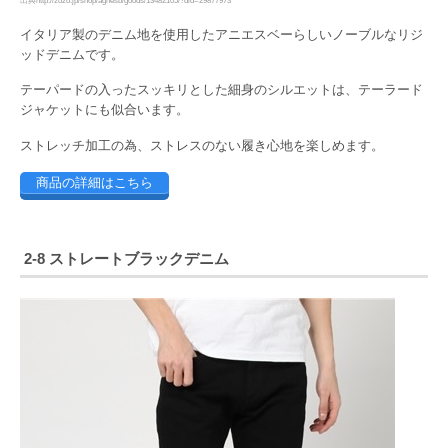
出典http://zozo.jp/shop/agnesb/goods/13482105/?did=29877973
イタリア製のデニム地を使用したアニエスベーらしいノーブルなリジ
ッドデニムです。
テーパードの入ったスッキリとした細身のシルエットは、テーラード
ジャケットにも似合います。
ストレッチ加工の為、ストレスのない履き心地を楽しめます。
商品の詳細はこちら
2-8 ストレートブラックデニム