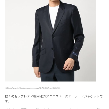
出典http://zozo.jp/shop/agnesb/goods-sale/31701352/?did=55494703
数々のセレブレティ御用達のアニエスベーのテーラードジャケットで
す。