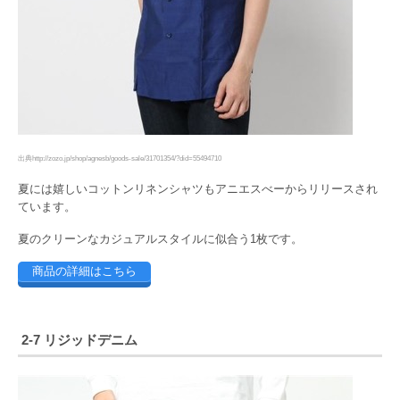
出典http://zozo.jp/shop/agnesb/goods-sale/31701354/?did=55494710
夏には嬉しいコットンリネンシャツもアニエスべーからリリースされ
ています。
夏のクリーンなカジュアルスタイルに似合う1枚です。
商品の詳細はこちら
2-7 リジッドデニム