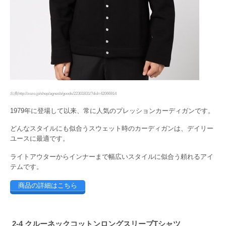
出典http://zozo.jp/shop/agnesb/goods/22301831/?did=42066914
1979年に登場して以来、常に人気のプレッションカーディガンです。
どんなスタイルにも似合うスウェット時のカーディガンは、デイリー
ユースに最適です。
ライトアウターからインナーまで幅広いスタイルに似合う頼れるアイ
テムです。
商品の詳細はこちら
2-4 クルーネックコットンロングスリーブTシャツ