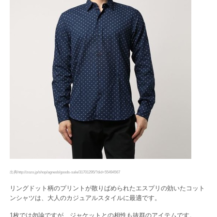
出典http://zozo.jp/shop/agnesb/goods-sale/31701295/?did=55494567
リングドット柄のプリントが散りばめられたエスプリの効いたコット
ンシャツは、大人のカジュアルスタイルに最適です。
1枚では勿論ですが、ジャケットとの相性も抜群のアイテムです。