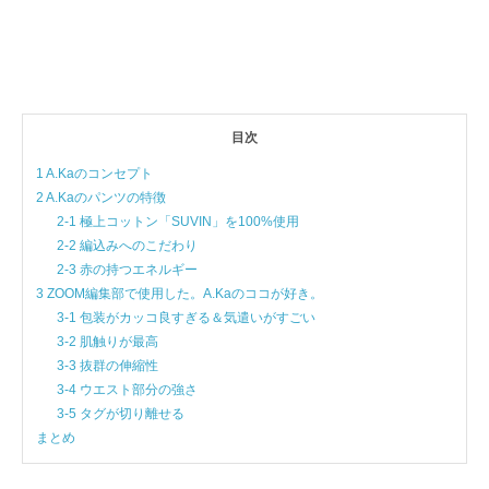
目次
1 A.Kaのコンセプト
2 A.Kaのパンツの特徴
2-1 極上コットン「SUVIN」を100%使用
2-2 編込みへのこだわり
2-3 赤の持つエネルギー
3 ZOOM編集部で使用した。A.Kaのココが好き。
3-1 包装がカッコ良すぎる＆気遣いがすごい
3-2 肌触りが最高
3-3 抜群の伸縮性
3-4 ウエスト部分の強さ
3-5 タグが切り離せる
まとめ