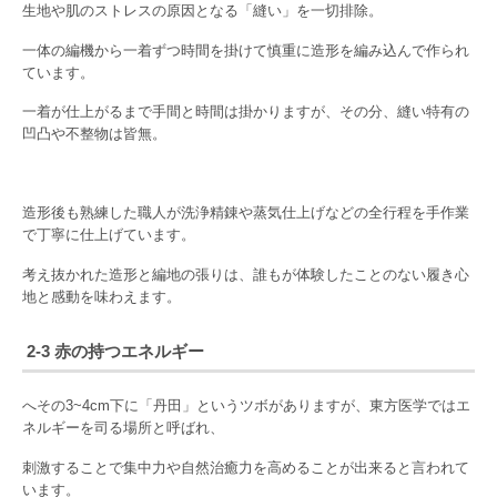
生地や肌のストレスの原因となる「縫い」を一切排除。
一体の編機から一着ずつ時間を掛けて慎重に造形を編み込んで作られ
ています。
一着が仕上がるまで手間と時間は掛かりますが、その分、縫い特有の
凹凸や不整物は皆無。
造形後も熟練した職人が洗浄精錬や蒸気仕上げなどの全行程を手作業
で丁寧に仕上げています。
考え抜かれた造形と編地の張りは、誰もが体験したことのない履き心
地と感動を味わえます。
2-3 赤の持つエネルギー
へその3~4cm下に「丹田」というツボがありますが、東方医学ではエ
ネルギーを司る場所と呼ばれ、
刺激することで集中力や自然治癒力を高めることが出来ると言われて
います。