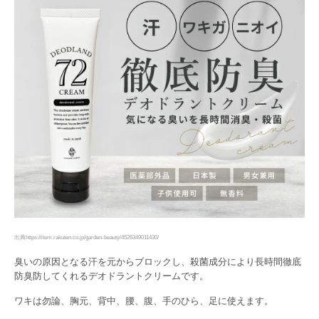
出典https://item.rakuten.co.jp/garden-beauty/4526349011430/
臭いの原因となる汗を元からブロックし、殺菌成分により長時間徹底
防臭防してくれるデオドラントクリームです。
ワキは勿論、胸元、背中、腰、腹、手のひら、足に使えます。