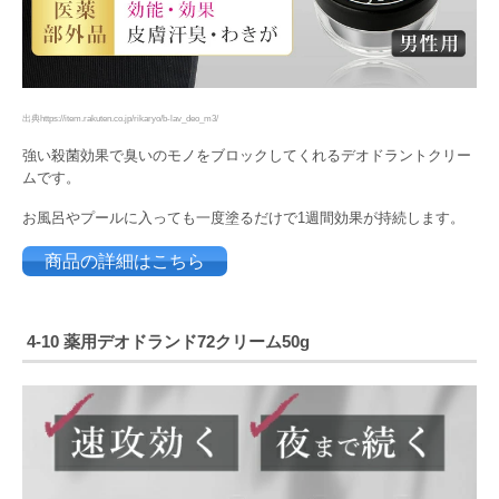
出典https://item.rakuten.co.jp/rikaryo/b-lav_deo_m3/
強い殺菌効果で臭いのモノをブロックしてくれるデオドラントクリー
ムです。
お風呂やプールに入っても一度塗るだけで1週間効果が持続します。
商品の詳細はこちら
4-10
薬用デオドランド
72
クリーム
50g