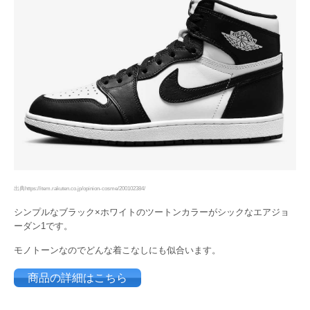
出典https://item.rakuten.co.jp/opinion-cosme/200102384/
シンプルなブラック×ホワイトのツートンカラーがシックなエアジョ
ーダン1です。
モノトーンなのでどんな着こなしにも似合います。
商品の詳細はこちら