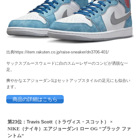
出典https://item.rakuten.co.jp/raise-sneaker/dn3706-401/
サックスブルースウェードに白のスムーレザーのコンビが洒脱な一
足。
爽やかなエアジョーダン1はセットアップスタイルの足元にも似合い
ます。
商品の詳細はこちら
第23位：
Travis Scott（
トラヴィス・スコット）
×
ナイキ）エアジョーダン
ロー
ブラック ファ
NIKE（
1
OG “
ントム
“