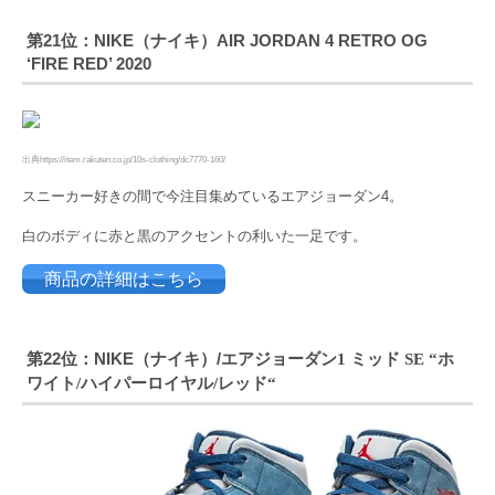
第21位：NIKE（ナイキ）AIR JORDAN 4 RETRO OG
‘FIRE RED’ 2020
出典https://item.rakuten.co.jp/10s-clothing/dc7770-160/
スニーカー好きの間で今注目集めているエアジョーダン4。
白のボディに赤と黒のアクセントの利いた一足です。
商品の詳細はこちら
第22位：NIKE（ナイキ）/エアジョーダン
ミッド
ホ
1
SE “
ワイト
ハイパーロイヤル
レッド
/
/
“