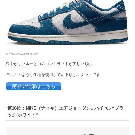
出典https://www.amazon.co.jp/
鮮やかなブルーと白のコントラストが美しい1足。
デニムのような生地を使用している珍しいダンクです。
商品の詳細はこちら
第16位：NIKE（ナイキ）エアジョーダン
ハイ
ブラ
1
’85 “
ック
ホワイト
/
“