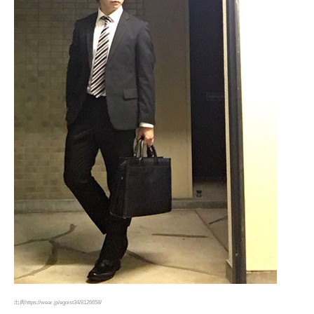
出典https://wear.jp/egoist34/8126658/